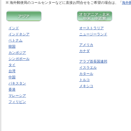
海外郵便局のコールセンターなどに直接お問合せをご希望の場合は、「
海外
インド
オーストラリア
インドネシア
ニュージーランド
ベトナム
アメリカ
韓国
カナダ
カンボジア
シンガポール
アラブ首長国連邦
タイ
イスラエル
台湾
カタール
中国
トルコ
パキスタン
メキシコ
香港
マレーシア
フィリピン