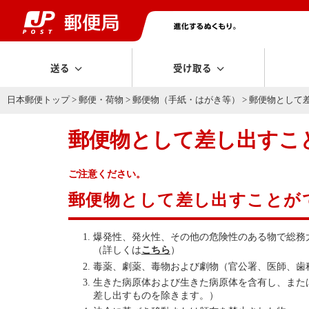
送る
受け取る
日本郵便トップ
>
郵便・荷物
>
郵便物（手紙・はがき等）
> 郵便物として
郵便物として差し出すこ
ご注意ください。
郵便物として差し出すことが
爆発性、発火性、その他の危険性のある物で総務
（詳しくは
こちら
）
毒薬、劇薬、毒物および劇物（官公署、医師、歯
生きた病原体および生きた病原体を含有し、また
差し出すものを除きます。）