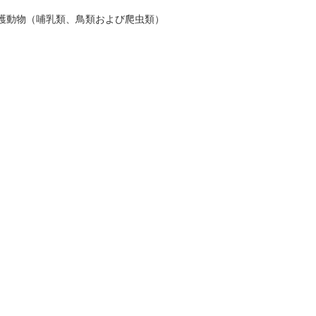
護動物（哺乳類、鳥類および爬虫類）