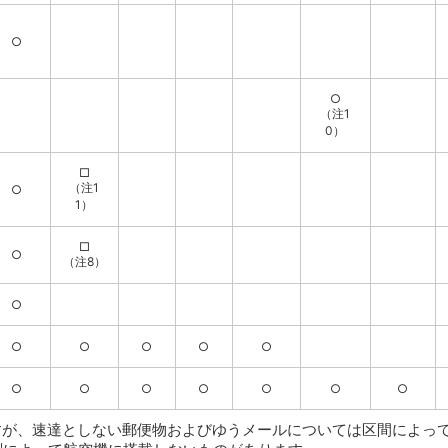
○
○
（注1
0）
□
（注1
○
1）
□
○
（注8）
○
○
○
○
○
○
○
○
○
○
○
○
○
すが、速達としない郵便物およびゆうメールについては区間によっ