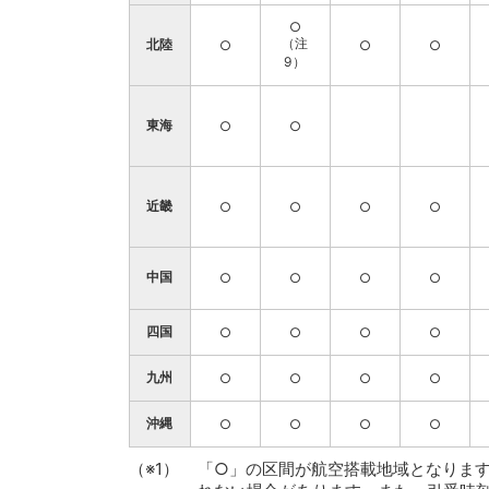
○
（注
北陸
○
○
○
9）
東海
○
○
近畿
○
○
○
○
中国
○
○
○
○
四国
○
○
○
○
九州
○
○
○
○
沖縄
○
○
○
○
「○」の区間が航空搭載地域となりま