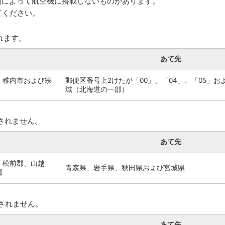
刻によって航空機に搭載しないものがあります。
てください。
れます。
あて先
、稚内市および宗
郵便区番号上2けたが「00」、「04」、「05」お
域（北海道の一部）
されません。
あて先
、松前郡、山越
青森県、岩手県、秋田県および宮城県
郡
されません。
あて先