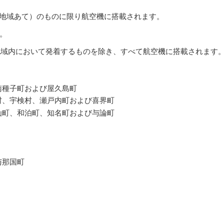
」地域あて）のものに限り航空機に搭載されます。
。
地域内において発着するものを除き、すべて航空機に搭載されます
南種子町および屋久島町
村、宇検村、瀬戸内町および喜界町
仙町、和泊町、知名町および与論町
与那国町