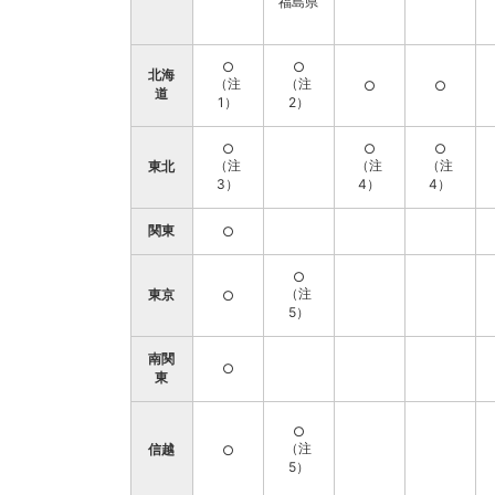
福島県
○
○
北海
（注
（注
○
○
道
1）
2）
○
○
○
（注
（注
（注
東北
3）
4）
4）
関東
○
○
（注
東京
○
5）
南関
○
東
○
（注
信越
○
5）