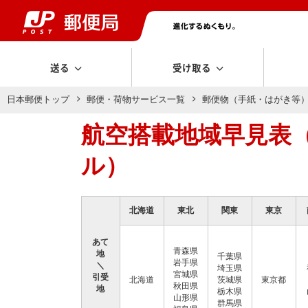
送る
受け取る
日本郵便トップ
郵便・荷物サービス一覧
郵便物（手紙・はがき等
航空搭載地域早見表
ル）
北海道
東北
関東
東京
あて
青森県
地
千葉県
岩手県
＼
埼玉県
宮城県
引受
北海道
茨城県
東京都
秋田県
地
栃木県
山形県
群馬県