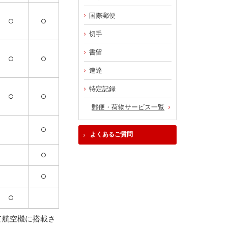
国際郵便
○
○
切手
書留
○
○
速達
特定記録
○
○
郵便・荷物サービス一覧
○
よくあるご質問
○
○
○
て航空機に搭載さ