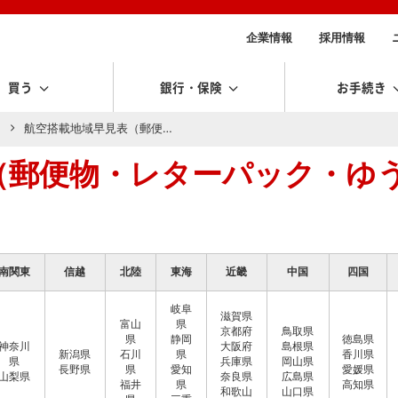
企業情報
採用情報
買う
銀行・保険
お手続き
）
航空搭載地域早見表（郵便…
（郵便物・レターパック・ゆ
南関東
信越
北陸
東海
近畿
中国
四国
岐阜
滋賀県
富山
県
京都府
鳥取県
県
静岡
徳島県
神奈川
大阪府
島根県
新潟県
石川
県
香川県
県
兵庫県
岡山県
長野県
県
愛知
愛媛県
山梨県
奈良県
広島県
福井
県
高知県
和歌山
山口県