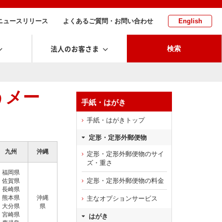
ニュースリリース
よくあるご質問・お問い合わせ
English
法人のお客さま
検索
うメー
手紙・はがき
手紙・はがきトップ
定形・定形外郵便物
九州
沖縄
定形・定形外郵便物のサイ
ズ・重さ
福岡県
定形・定形外郵便物の料金
佐賀県
長崎県
熊本県
沖縄
主なオプションサービス
大分県
県
宮崎県
はがき