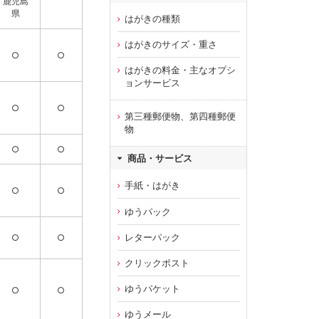
鹿児島
県
はがきの種類
はがきのサイズ・重さ
○
○
はがきの料金・主なオプシ
ョンサービス
○
○
第三種郵便物、第四種郵便
物
○
○
商品・サービス
手紙・はがき
○
○
ゆうパック
レターパック
○
○
クリックポスト
ゆうパケット
○
○
ゆうメール