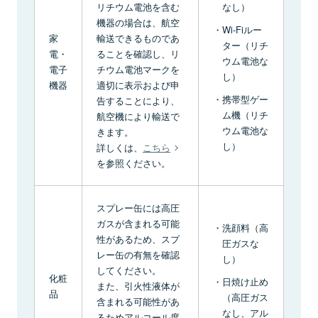
リチウム電池を含む
なし）
機器の場合は、航空
Wi-Fiルー
家
輸送できるものであ
ター（リチ
電・
ることを確認し、リ
ウム電池な
電子
チウム電池マークを
し）
機器
適切に表示および申
携帯型ゲー
告することにより、
ム機（リチ
航空機により輸送で
ウム電池な
きます。
し）
詳しくは、
こちら
を参照ください。
スプレー缶には高圧
ガスが含まれる可能
洗顔料（高
性があるため、スプ
圧ガスな
レー缶の有無を確認
し）
してください。
化粧
日焼け止め
また、引火性液体が
品
（高圧ガス
含まれる可能性があ
なし、アル
るためアルコール度