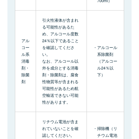
700ml）
引火性液体が含まれ
る可能性があるた
め、アルコール度数
アル
24％以下であること
コー
を確認してくださ
アルコール
ル系
い。
系除菌剤
消毒
なお、アルコール以
（アルコー
剤・
外を成分とする消毒
ル24％以
除菌
剤・除菌剤は、腐食
下）
剤
性物質等が含まれる
可能性があるため航
空輸送できない可能
性があります。
リチウム電池が含ま
れていないことを確
掃除機（リ
認してください。
チウム電池