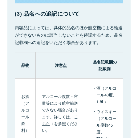
(3) 品名への追記について
内容品によっては、具体的品名のほか航空機による輸送
ができないものに該当しないことを確認するため、品名
記載欄への追記をいただく場合があります。
品名記載欄の
品物
注意点
記載例
酒（アルコ
ール40度、
お酒
アルコール度数・容
1.8L）
（ア
量等により航空輸送
ルコ
できない場合があり
ウィスキー
ール
ます。詳しくは、
こ
（アルコー
飲
ちら
を参照くださ
ル度数45
料）
い。
度、