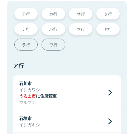
ア行
カ行
サ行
タ行
ナ行
ハ行
マ行
ヤ行
ラ行
ワ行
ア行
石川市
イシカワシ
うるま市
に住所変更
ウルマシ
石垣市
イシガキシ