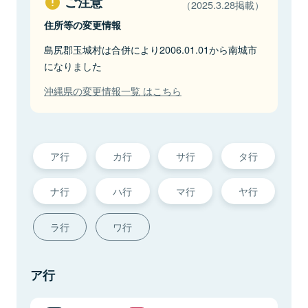
ご注意
（2025.3.28掲載）
住所等の変更情報
島尻郡玉城村は合併により2006.01.01から南城市
になりました
沖縄県の変更情報一覧 はこちら
ア行
カ行
サ行
タ行
ナ行
ハ行
マ行
ヤ行
ラ行
ワ行
ア行