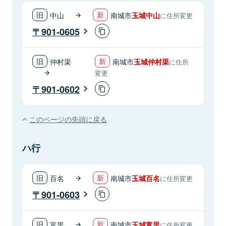
中山
南城市
玉城中山
に住所変更
901-0605
仲村渠
南城市
玉城仲村渠
に住所
変更
901-0602
このページの先頭に戻る
ハ行
百名
南城市
玉城百名
に住所変更
901-0603
富里
南城市
玉城富里
に住所変更