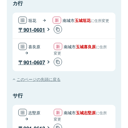
カ行
垣花
南城市
玉城垣花
に住所変更
901-0601
喜良原
南城市
玉城喜良原
に住所
変更
901-0607
このページの先頭に戻る
サ行
志堅原
南城市
玉城志堅原
に住所
変更