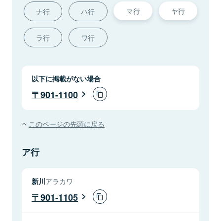
マ行
ヤ行
ナ行
ハ行
ラ行
ワ行
以下に掲載がない場合
901-1100
このページの先頭に戻る
ア行
新川
アラカワ
901-1105