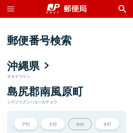
郵便番号検索
沖縄県
オキナワケン
島尻郡南風原町
シマジリグンハエバルチョウ
ア行
カ行
タ行
サ行