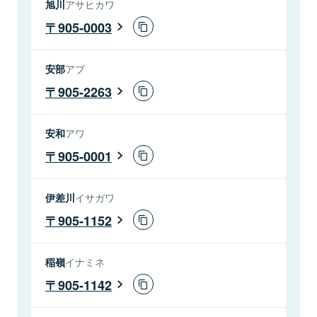
旭川
アサヒカワ
905-0003
安部
アブ
905-2263
安和
アワ
905-0001
伊差川
イサガワ
905-1152
稲嶺
イナミネ
905-1142