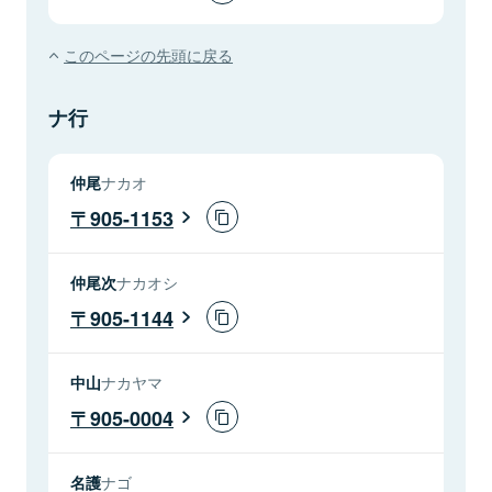
このページの先頭に戻る
ナ行
仲尾
ナカオ
905-1153
仲尾次
ナカオシ
905-1144
中山
ナカヤマ
905-0004
名護
ナゴ