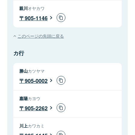
親川
オヤカワ
905-1146
このページの先頭に戻る
カ行
勝山
カツヤマ
905-0002
嘉陽
カヨウ
905-2262
川上
カワカミ