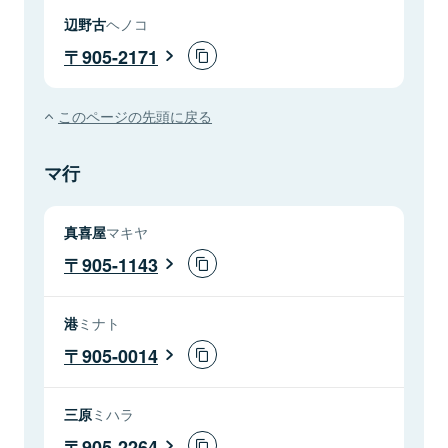
辺野古
ヘノコ
905-2171
このページの先頭に戻る
マ行
真喜屋
マキヤ
905-1143
港
ミナト
905-0014
三原
ミハラ
905-2264