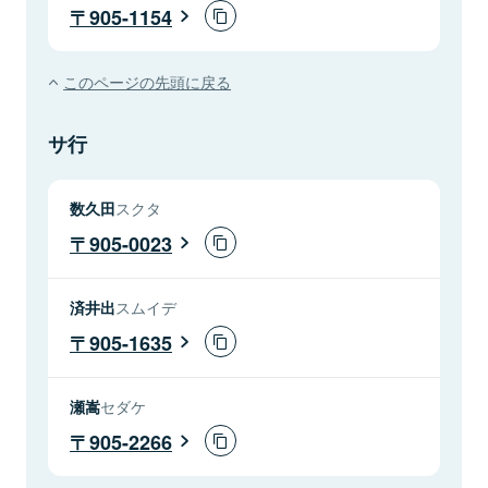
905-1154
このページの先頭に戻る
サ行
数久田
スクタ
905-0023
済井出
スムイデ
905-1635
瀬嵩
セダケ
905-2266