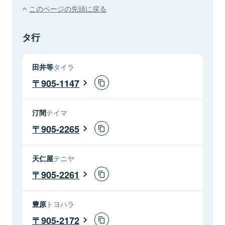
このページの先頭に戻る
タ行
田井等
タイラ
905-1147
汀間
テイマ
905-2265
天仁屋
テニヤ
905-2261
豊原
トヨハラ
905-2172