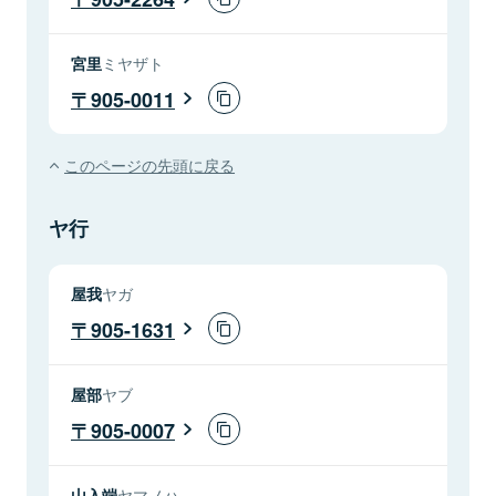
宮里
ミヤザト
905-0011
このページの先頭に戻る
ヤ行
屋我
ヤガ
905-1631
屋部
ヤブ
905-0007
山入端
ヤマノハ