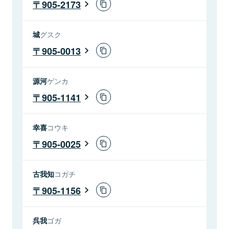
905-2173
城
グスク
905-0013
源河
ゲンカ
905-1141
幸喜
コウキ
905-0025
古我知
コガチ
905-1156
呉我
ゴガ