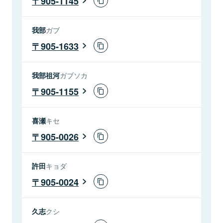
905-1145
我部
ガブ
905-1633
我部祖河
ガブソカ
905-1155
喜瀬
キセ
905-0026
許田
キョダ
905-0024
久志
クシ