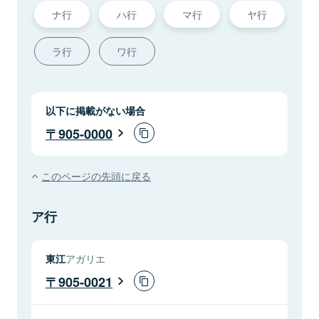
ナ行
ハ行
マ行
ヤ行
ラ行
ワ行
以下に掲載がない場合
905-0000
このページの先頭に戻る
ア行
東江
アガリエ
905-0021