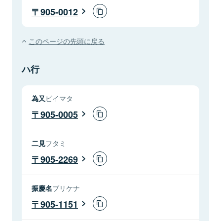
905-0012
このページの先頭に戻る
ハ行
為又
ビイマタ
905-0005
二見
フタミ
905-2269
振慶名
ブリケナ
905-1151