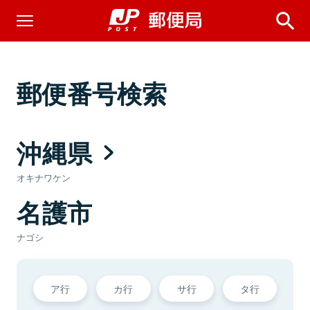
郵便番号検索
沖縄県
オキナワケン
名護市
ナゴシ
ア行
カ行
サ行
タ行