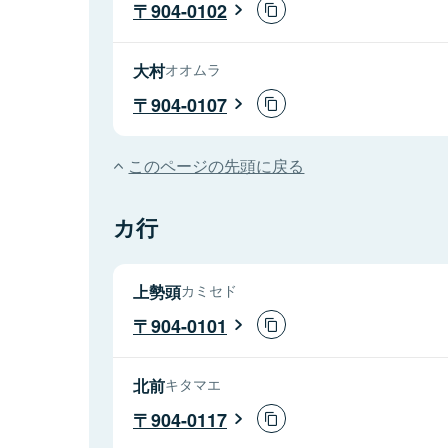
904-0102
大村
オオムラ
904-0107
このページの先頭に戻る
カ行
上勢頭
カミセド
904-0101
北前
キタマエ
904-0117