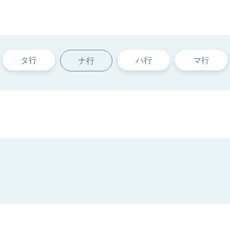
タ行
ハ行
マ行
ナ行