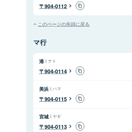
904-0112
このページの先頭に戻る
マ行
港
ミナト
904-0114
美浜
ミハマ
904-0115
宮城
ミヤギ
904-0113