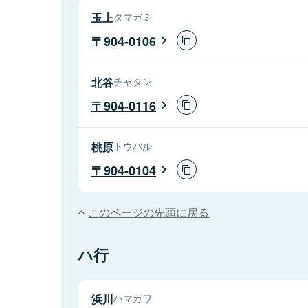
玉上
タマガミ
904-0106
北谷
チャタン
904-0116
桃原
トウバル
904-0104
このページの先頭に戻る
ハ行
浜川
ハマガワ