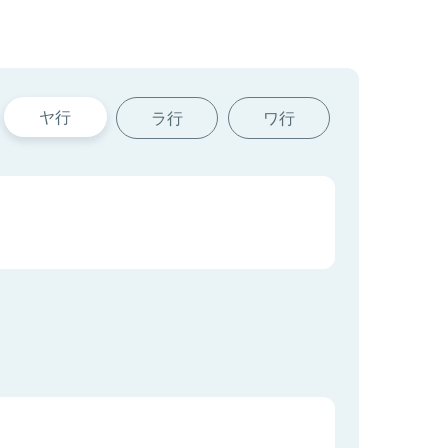
ヤ行
ラ行
ワ行