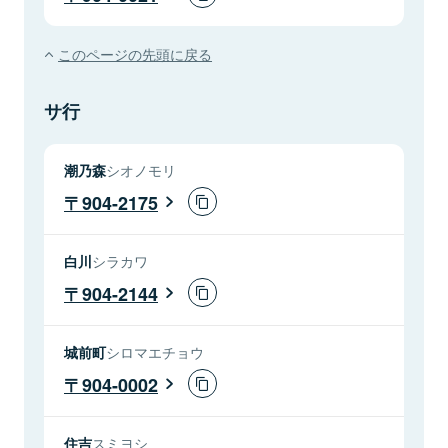
このページの先頭に戻る
サ行
潮乃森
シオノモリ
904-2175
白川
シラカワ
904-2144
城前町
シロマエチョウ
904-0002
住吉
スミヨシ