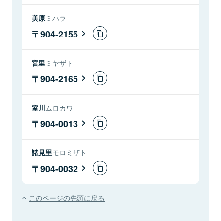
美原
ミハラ
904-2155
宮里
ミヤザト
904-2165
室川
ムロカワ
904-0013
諸見里
モロミザト
904-0032
このページの先頭に戻る