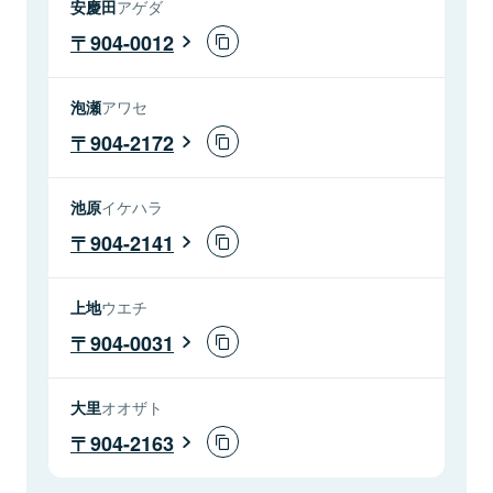
安慶田
アゲダ
904-0012
泡瀬
アワセ
904-2172
池原
イケハラ
904-2141
上地
ウエチ
904-0031
大里
オオザト
904-2163