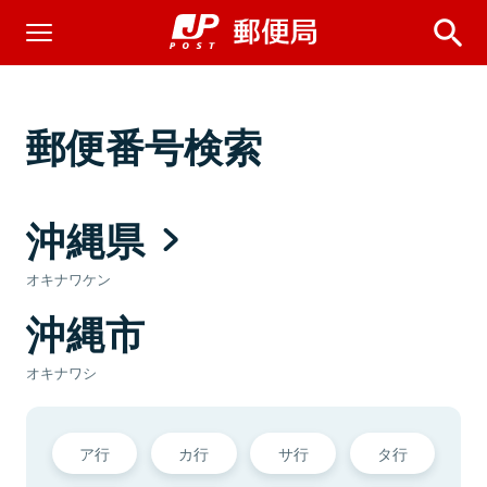
郵便番号検索
沖縄県
オキナワケン
沖縄市
オキナワシ
ア行
カ行
サ行
タ行