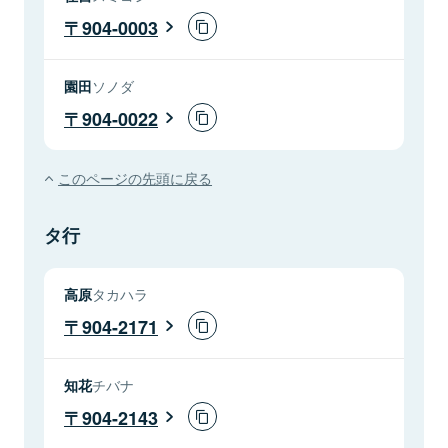
904-0003
園田
ソノダ
904-0022
このページの先頭に戻る
タ行
高原
タカハラ
904-2171
知花
チバナ
904-2143