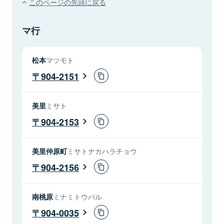
このページの先頭に戻る
マ行
松本
マツモト
904-2151
美里
ミサト
904-2153
美里仲原町
ミサトナカハラチョウ
904-2156
南桃原
ミナミトウバル
904-0035