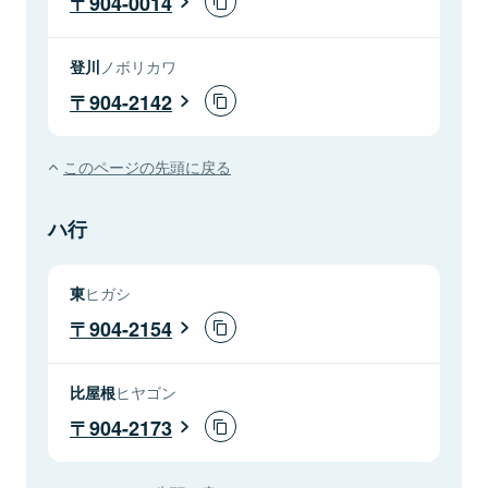
904-0014
登川
ノボリカワ
904-2142
このページの先頭に戻る
ハ行
東
ヒガシ
904-2154
比屋根
ヒヤゴン
904-2173