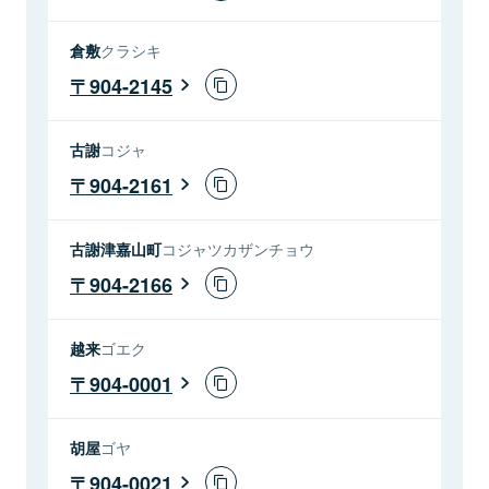
倉敷
クラシキ
904-2145
古謝
コジャ
904-2161
古謝津嘉山町
コジャツカザンチョウ
904-2166
越来
ゴエク
904-0001
胡屋
ゴヤ
904-0021