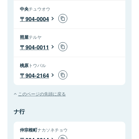
中央
チュウオウ
904-0004
照屋
テルヤ
904-0011
桃原
トウバル
904-2164
このページの先頭に戻る
ナ行
仲宗根町
ナカソネチョウ