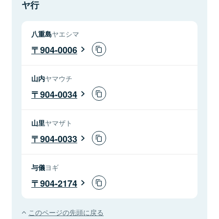
ヤ行
八重島
ヤエシマ
904-0006
山内
ヤマウチ
904-0034
山里
ヤマザト
904-0033
与儀
ヨギ
904-2174
このページの先頭に戻る