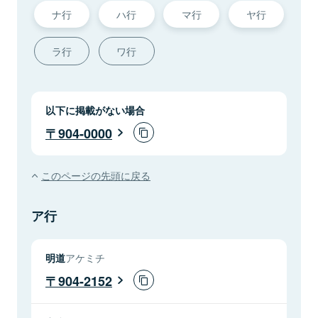
ナ行
ハ行
マ行
ヤ行
ラ行
ワ行
以下に掲載がない場合
904-0000
このページの先頭に戻る
ア行
明道
アケミチ
904-2152