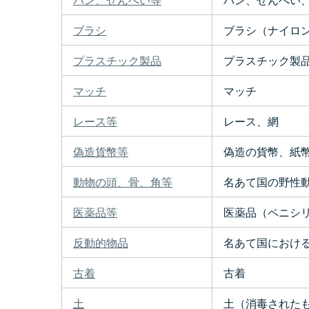
ブラシ
ブラシ（ナイロ
プラスチック製品
プラスチック製
マッチ
マッチ
レース等
レース、網
偽造貨幣等
偽造の貨幣、紙
動物の頭、骨、角等
名あて国の野性
医薬品等
医薬品（ペニシリ
反動的物品
名あて国における
古着
古着
土
土（消毒された