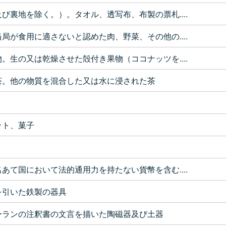
び裏地を除く。）。タオル、透写布、布製の票札....
局が食用に適さないと認めた肉、野菜、その他の....
。生の又は乾燥させた殻付き果物（ココナッツを....
茶。他の物質を混合した又は水に浸された茶
ット、菓子
あて国において法的通用力を持たない貨幣を含む....
を引いた鉄製の器具
ーランの注釈書の文言を描いた陶磁器及び土器