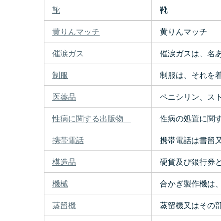
靴
靴
黄りんマッチ
黄りんマッチ
催涙ガス
催涙ガスは、名あ
制服
制服は、それを着
医薬品
ペニシリン、スト
性病に関する出版物
性病の処置に関す
携帯電話
携帯電話は書留
模造品
硬貨及び銀行券と
機械
合かぎ製作機は、
蒸留機
蒸留機又はその部