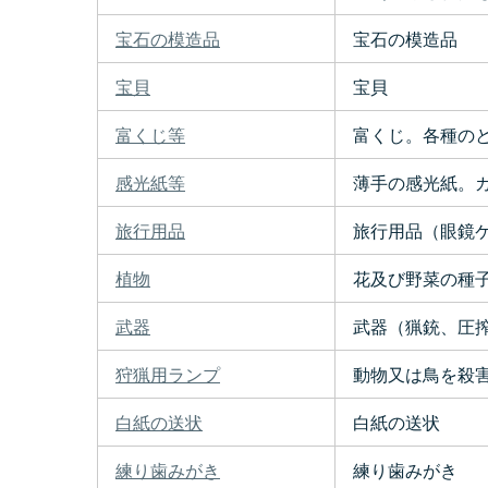
宝石の模造品
宝石の模造品
宝貝
宝貝
富くじ等
富くじ。各種のと
感光紙等
薄手の感光紙。
旅行用品
旅行用品（眼鏡
植物
花及び野菜の種子
武器
武器（猟銃、圧搾
狩猟用ランプ
動物又は鳥を殺
白紙の送状
白紙の送状
練り歯みがき
練り歯みがき