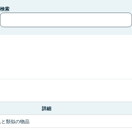
検索
。
詳細
れと類似の物品