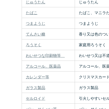
じゅうたん
じゅうたん
たばこ
たばこ、マニラ
つまようじ
つまようじ
てんさい糖
香り又は色のつ
ろうそく
家庭用ろうそく
わいせつな印刷物等
わいせつ又は不道
アルコール、医薬品
アルコール、医
カレンダー等
クリスマスカー
ガラス製品
ガラス製品
セルロイド
引火しやすいセ
パン、せんべい等
パン、せんべい