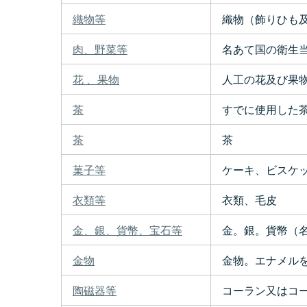
織物等
織物（飾りひも及
肉、野菜等
名あて国の衛生当
花 、果物
人工の花及び果物
茶
すでに使用した
茶
茶
菓子等
ケーキ、ビスケ
衣類等
衣類、毛皮
金、銀、貨幣、宝石等
金。銀。貨幣（名
金物
金物。エナメル
陶磁器等
コーラン又はコ