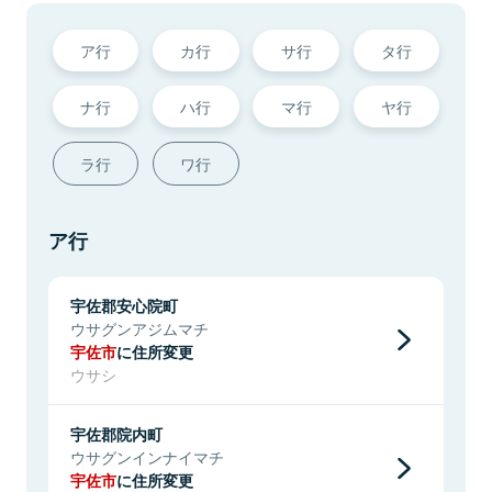
ア行
カ行
サ行
タ行
ナ行
ハ行
マ行
ヤ行
ラ行
ワ行
ア行
宇佐郡安心院町
ウサグンアジムマチ
宇佐市
に住所変更
ウサシ
宇佐郡院内町
ウサグンインナイマチ
宇佐市
に住所変更