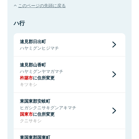
このページの先頭に戻る
ハ行
速見郡日出町
ハヤミグンヒジマチ
速見郡山香町
ハヤミグンヤマガマチ
杵築市
に住所変更
キツキシ
東国東郡安岐町
ヒガシクニサキグンアキマチ
国東市
に住所変更
クニサキシ
東国東郡国東町