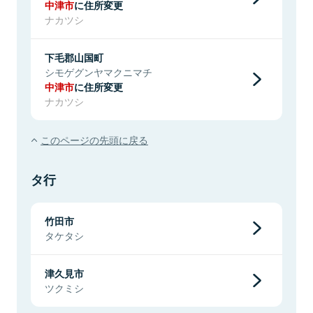
中津市
に住所変更
ナカツシ
下毛郡山国町
シモゲグンヤマクニマチ
中津市
に住所変更
ナカツシ
このページの先頭に戻る
タ行
竹田市
タケタシ
津久見市
ツクミシ