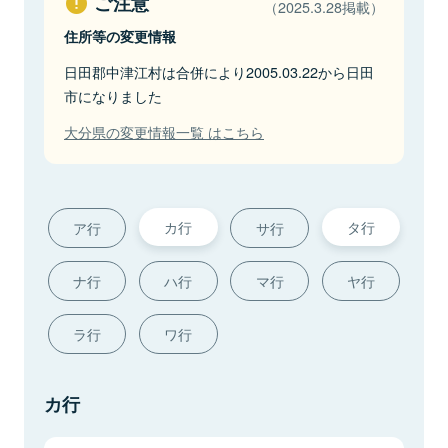
ご注意
（2025.3.28掲載）
住所等の変更情報
日田郡中津江村は合併により2005.03.22から日田
市になりました
大分県の変更情報一覧 はこちら
カ行
タ行
ア行
サ行
ナ行
ハ行
マ行
ヤ行
ラ行
ワ行
カ行