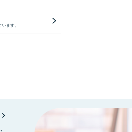
ています。
に。