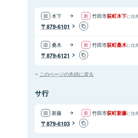
木下
竹田市
荻町木下
に住
879-6101
桑木
竹田市
荻町桑木
に住
879-6121
このページの先頭に戻る
サ行
新藤
竹田市
荻町新藤
に住
879-6103