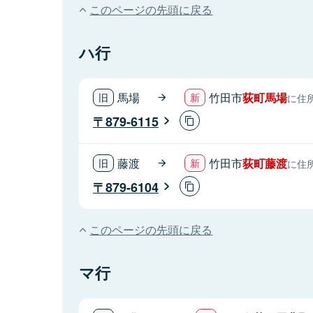
このページの先頭に戻る
ハ行
馬場
竹田市
荻町馬場
に住
879-6115
藤渡
竹田市
荻町藤渡
に住
879-6104
このページの先頭に戻る
マ行