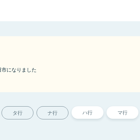
竹田市になりました
ハ行
マ行
タ行
ナ行