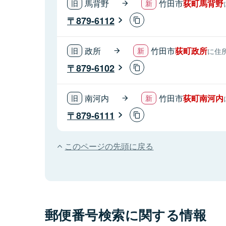
馬背野
竹田市
荻町馬背野
879-6112
政所
竹田市
荻町政所
に住
879-6102
南河内
竹田市
荻町南河内
879-6111
このページの先頭に戻る
郵便番号検索に関する情報