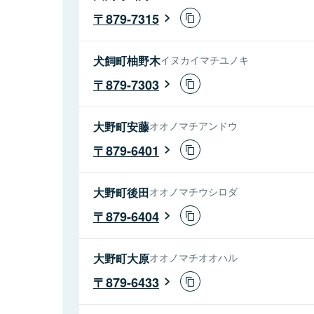
879-7315
犬飼町柚野木
イヌカイマチユノキ
879-7303
大野町安藤
オオノマチアンドウ
879-6401
大野町後田
オオノマチウシロダ
879-6404
大野町大原
オオノマチオオハル
879-6433