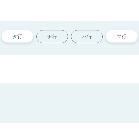
タ行
マ行
ナ行
ハ行