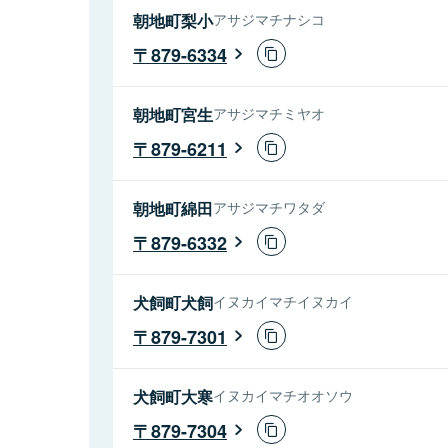
朝地町梨小
アサジマチナシコ
879-6334
朝地町宮生
アサジマチミヤオ
879-6211
朝地町綿田
アサジマチワタダ
879-6332
犬飼町犬飼
イヌカイマチイヌカイ
879-7301
犬飼町大寒
イヌカイマチオオソウ
879-7304