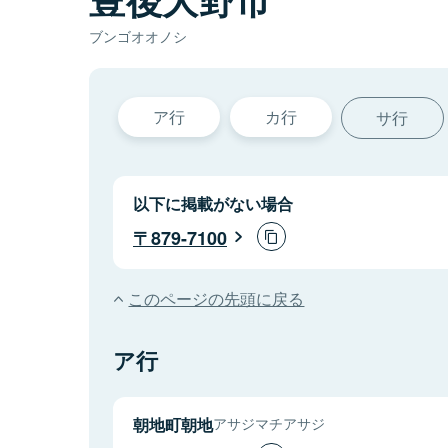
ブンゴオオノシ
ア行
カ行
サ行
以下に掲載がない場合
879-7100
このページの先頭に戻る
ア行
朝地町朝地
アサジマチアサジ