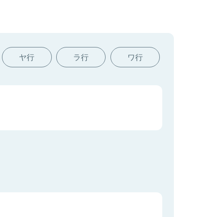
ヤ行
ラ行
ワ行