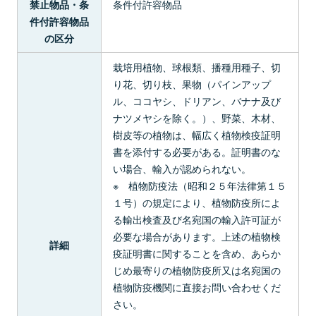
条件付許容物品
禁止物品・条
件付許容物品
の区分
栽培用植物、球根類、播種用種子、切
り花、切り枝、果物（パインアップ
ル、ココヤシ、ドリアン、バナナ及び
ナツメヤシを除く。）、野菜、木材、
樹皮等の植物は、幅広く植物検疫証明
書を添付する必要がある。証明書のな
い場合、輸入が認められない。
※ 植物防疫法（昭和２５年法律第１５
１号）の規定により、植物防疫所によ
る輸出検査及び名宛国の輸入許可証が
必要な場合があります。上述の植物検
詳細
疫証明書に関することを含め、あらか
じめ最寄りの植物防疫所又は名宛国の
植物防疫機関に直接お問い合わせくだ
さい。