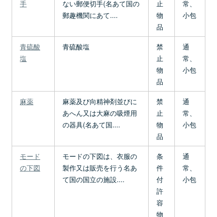
手
ない郵便切手(名あて国の
止
常、
郵趣機関にあて....
物
小包
品
青硫酸
青硫酸塩
禁
通
塩
止
常、
物
小包
品
麻薬
麻薬及び向精神剤並びに
禁
通
あへん又は大麻の吸煙用
止
常、
の器具(名あて国....
物
小包
品
モード
モードの下図は、衣服の
条
通
の下図
製作又は販売を行う名あ
件
常、
て国の国立の施設....
付
小包
許
容
物