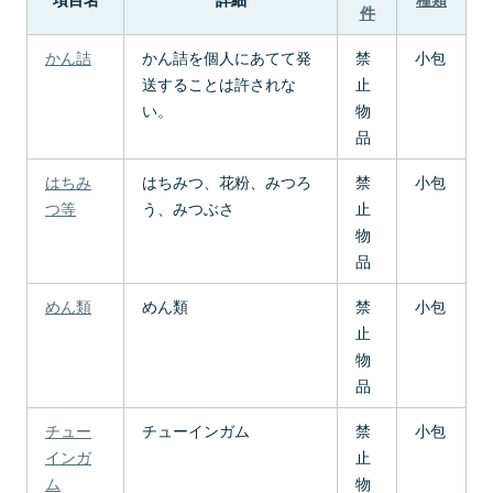
件
かん詰
かん詰を個人にあてて発
禁
小包
送することは許されな
止
い。
物
品
はちみ
はちみつ、花粉、みつろ
禁
小包
つ等
う、みつぶさ
止
物
品
めん類
めん類
禁
小包
止
物
品
チュー
チューインガム
禁
小包
インガ
止
ム
物