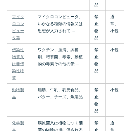
品
マイク
マイクロコンピュータ、
禁
通
ロコン
いかなる種類の情報又は
止
常、
ピュー
思想が入力されて....
物
小包
タ等
品
伝染性
ワクチン、血清、興奮
禁
小包
物質又
剤、培養菌、毒素、動植
止
は非伝
物の毒素その他の伝....
物
染性物
品
質
動物製
脂肪、牛乳、乳児食品、
禁
小包
品
バター、チーズ、魚製品
止
物
品
化学製
病原菌又は植物につく細
禁
通
品
菌の駆除の用に供される
止
常、