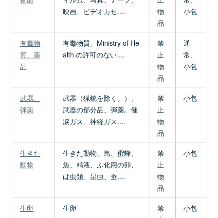
映画、ビデオカセ....
物
小包
品
有毒物
有毒物質、Ministry of He
禁
通
質、薬
alth の許可のない....
止
常、
品
物
小包
品
武器、
武器（猟銃を除く。）、
禁
小包
弾薬
武器の部分品、弾薬。催
止
涙ガス、神経ガス....
物
品
生きた
生きた動物、鳥、蜜蜂、
禁
小包
動物
魚、精液、ふ化用の卵、
止
は虫類、昆虫、蚕....
物
品
生卵
生卵
禁
小包