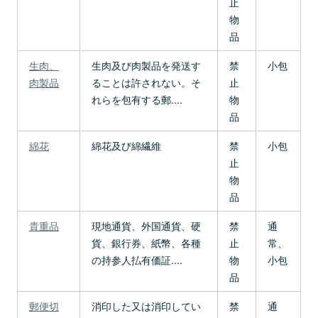
止
物
品
生肉、
生肉及び肉製品を発送す
禁
小包
肉製品
ることは許されない。そ
止
れらを包有する郵....
物
品
綿花
綿花及び綿繊維
禁
小包
止
物
品
貴重品
現地通貨、外国通貨、硬
禁
通
貨、銀行券、紙幣、各種
止
常、
の持参人払有価証....
物
小包
品
郵便切
消印した又は消印してい
禁
通