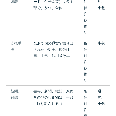
図表
ード、付せん等）は各１
件
常、
部で、かつ、全体....
付
小包
許
容
物
品
支払手
名あて国の通貨で振り出
条
小包
段
された小切手、振替証
件
書、手形、信用状そ....
付
許
容
物
品
新聞、
書籍、新聞、雑誌、原稿
条
通
雑誌
その他の印刷物は、一部
件
常、
に限り許される（....
付
小包
許
容