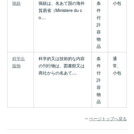
猟銃
猟銃は、名あて国の海外
条
小包
貿易省（Ministere du c
件
o....
付
許
容
物
品
科学出
科学的又は技術的な内容
条
通
版物
の刊行物は、図書館又は
件
常、
商社からの名あて....
付
小包
許
容
物
品
ページトップへ戻る