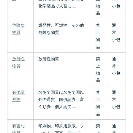
化学製品で人畜に....
物
小包
品
危険な
爆発性、可燃性、その他
禁
通
物質
危険な物質
止
常、
物
小包
品
放射性
放射性物質
禁
通
物質
止
常、
物
小包
品
有価証
名あて国又は名あて国以
禁
通
券等
外の通貨、国債証券、富
止
常、
くじ券、個人あて....
物
小包
品
有害な
印刷物、印刷用原版、フ
禁
通
物品
ィルム、写真、テープ、
止
常、