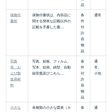
品
保険付
保険付書状は、内容品に
条
通常
書状
関する簡単な記載以外の
件
記載を手書した書....
付
許
容
物
品
写真
写真、鉛板、フィルム、
条
通
等、お
写本、絵画、鋳型、自動
件
常、
よび製
録音盤及びこれら....
付
小包
造用材
許
料
容
物
品
小さな
各種類の小さな図表（カ
条
通