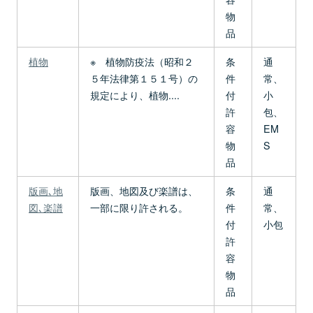
物
品
植物
※ 植物防疫法（昭和２
条
通
５年法律第１５１号）の
件
常、
規定により、植物....
付
小
許
包、
容
EM
物
S
品
版画､地
版画、地図及び楽譜は、
条
通
図､楽譜
一部に限り許される。
件
常、
付
小包
許
容
物
品