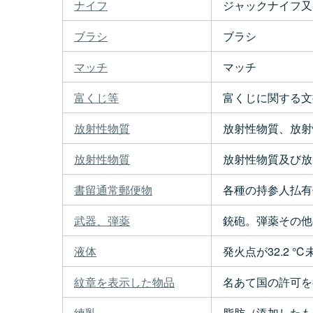
ナイフ
ジャックナイフ又
ブラシ
ブラシ
マッチ
マッチ
富くじ等
富くじに関する文
放射性物質
放射性物質、放射
放射性物質
放射性物質及び放
書留通常郵便物
各種の持参人払有
武器、弾薬
銃砲。弾薬その他
液体
発火点が32.2 ℃未
紋章を表示した物品
名あて国の許可を
練乳
脂肪（添加したも