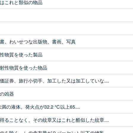
はこれと類似の物品
書。わいせつな出版物、書画、写真
性物質を使った製品
射性物質を使った物品
価証券、旅行小切手、加工した又は加工していな....
の凶器
満の液体。発火点が32.2 ℃以上65....
得ることなく、その紋章又はこれと酷似した紋章....
のを除く。）の含有量が９パーセント以下の練乳