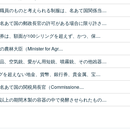
職員のものと考えられる制服は、名あて国関係当....
名あて国の郵政長官の許可がある場合に限り許さ....
は、額面が100シリングを超えず、かつ、保....
臣（Minister for Agr....
品、空気銃、愛がん用短銃、噴霧銃、その他凶器....
グを超えない地金、貨幣、銀行券、貴金属、宝....
て国の関税局長官（Commissione....
以上の期間木製の容器の中で発酵させられたもの....