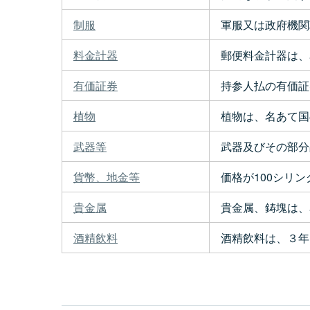
制服
軍服又は政府機関
料金計器
郵便料金計器は、
有価証券
持参人払の有価証券
植物
植物は、名あて国の農林大
武器等
武器及びその部分
貨幣、地金等
価格が100シリン
貴金属
貴金属、鋳塊は、名あ
酒精飲料
酒精飲料は、３年