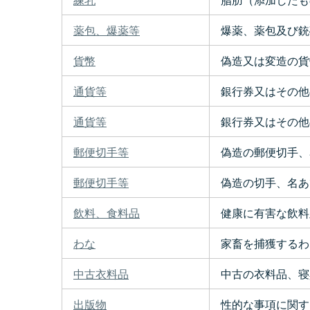
薬包、爆薬等
爆薬、薬包及び銃
貨幣
偽造又は変造の貨
通貨等
銀行券又はその他
通貨等
銀行券又はその他
郵便切手等
偽造の郵便切手、
郵便切手等
偽造の切手、名あ
飲料、食料品
健康に有害な飲料
わな
家畜を捕獲するわなは
中古衣料品
中古の衣料品、寝
出版物
性的な事項に関する