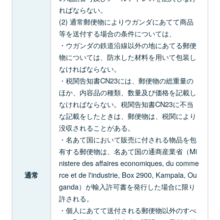
ればならない。
(2) 通常郵便物によりウガンダにあてて商品
等を送付する場合の条件については、
・ウガンダの鉄道沿線以外の地にあてる郵便
物については、防水した材料を用いて包装し
なければならない。
・税関告知書CN23には、郵便物の総重量の
ほか、内容品の種類、数量及び価格を記載し
なければならない。税関告知書CN23に不当
な記載をしたときは、郵便物は、税関により
没収されることがある。
・名あて国において販売に付される物品を包
有する郵便物は、名あて国の通商産業省（Mi
nistere des affaires economiques, du comme
rce et de l'industrie, Box 2900, Kampala, Ou
通常
ganda）が輸入許可書を発行した場合に限り
許される。
・個人にあてて送付される郵便物以外のすべ