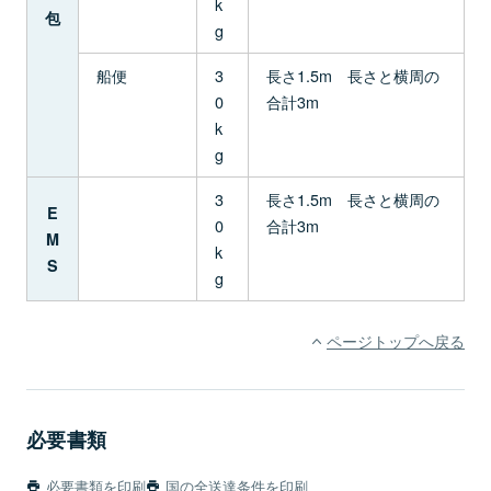
k
包
g
船便
3
長さ1.5m 長さと横周の
0
合計3m
k
g
3
長さ1.5m 長さと横周の
E
0
合計3m
M
k
S
g
ページトップへ戻る
必要書類
必要書類を印刷
国の全送達条件を印刷