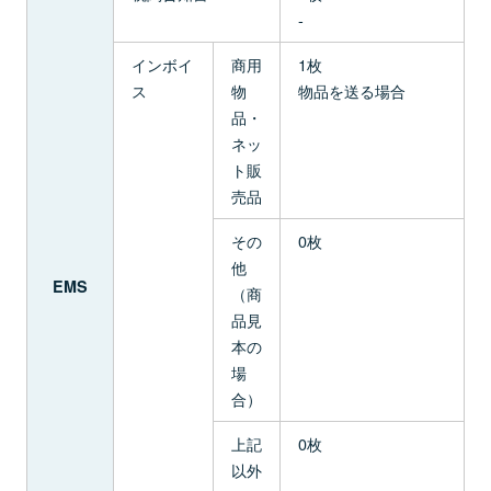
-
インボイ
商用
1枚
ス
物
物品を送る場合
品・
ネッ
ト販
売品
その
0枚
他
EMS
（商
品見
本の
場
合）
上記
0枚
以外