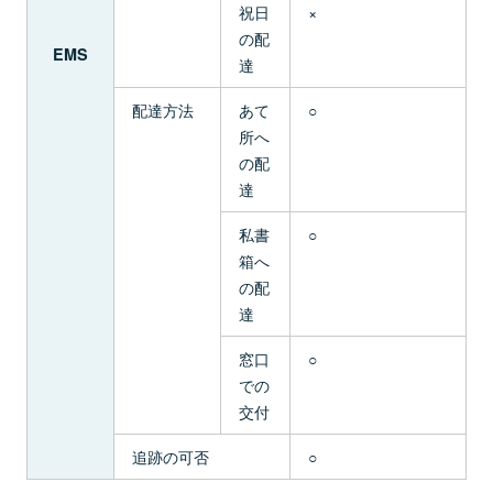
祝日
×
の配
EMS
達
配達方法
あて
○
所へ
の配
達
私書
○
箱へ
の配
達
窓口
○
での
交付
追跡の可否
○