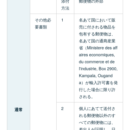
添付
郵便物の外部
方法
その他必
1
名あて国において販
要書類
売に付される物品を
包有する郵便物は、
名あて国の通商産業
省（Ministere des aff
aires economiques,
du commerce et de
l'industrie, Box 2900,
Kampala, Ougand
a）が輸入許可書を発
行した場合に限り許
される。
2
個人にあてて送付さ
通常
れる郵便物以外のす
べての郵便物には、
差出人が証明し、日