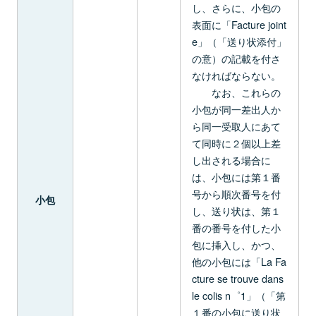
し、さらに、小包の
表面に「Facture joint
e」（「送り状添付」
の意）の記載を付さ
なければならない。
なお、これらの
小包が同一差出人か
ら同一受取人にあて
て同時に２個以上差
し出される場合に
は、小包には第１番
号から順次番号を付
小包
し、送り状は、第１
番の番号を付した小
包に挿入し、かつ、
他の小包には「La Fa
cture se trouve dans
le colis n゜1」（「第
１番の小包に送り状