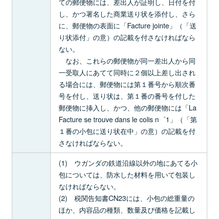
ての郵便物には、差出人が証明し、日付を付
し、かつ署名した商業送り状を添付し、さら
に、郵便物の表面に「Facture jointe」（「送
り状添付」の意）の記載を付さなければなら
ない。
なお、これらの郵便物が同一差出人から同
一受取人にあてて同時に２個以上差し出され
る場合には、郵便物には第１番号から順次番
号を付し、送り状は、第１番の番号を付した
郵便物に挿入し、かつ、他の郵便物には「La
Facture se trouve dans le colis n゜1」（「第
１番の小包に送り状在中」の意）の記載を付
さなければならない。
(1) ウガンダの鉄道沿線以外の地にあてる小
包については、防水した材料を用いて包装し
なければならない。
(2) 税関告知書CN23には、小包の総重量の
ほか、内容品の種類、数量及び価格を記載し