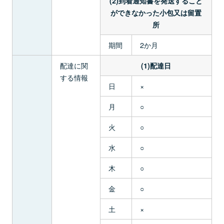
(2)到着通知書を発送すること
ができなかった小包又は留置
所
期間
2か月
配達に関
(1)配達日
する情報
日
×
月
○
火
○
水
○
木
○
金
○
土
×