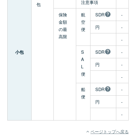
注意事項
包
保険
航
SDR
-
金額
空
円
-
の最
便
高限
-
S
SDR
-
小包
A
円
-
L
便
-
船
SDR
-
便
円
-
-
ページトップへ戻る