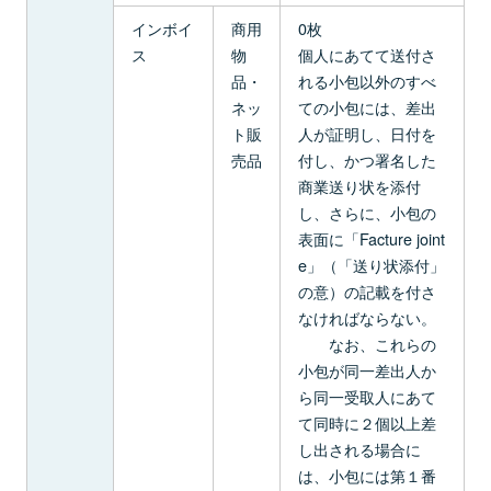
インボイ
商用
0枚
ス
物
個人にあてて送付さ
品・
れる小包以外のすべ
ネッ
ての小包には、差出
ト販
人が証明し、日付を
売品
付し、かつ署名した
商業送り状を添付
し、さらに、小包の
表面に「Facture joint
e」（「送り状添付」
の意）の記載を付さ
なければならない。
なお、これらの
小包が同一差出人か
ら同一受取人にあて
て同時に２個以上差
し出される場合に
は、小包には第１番