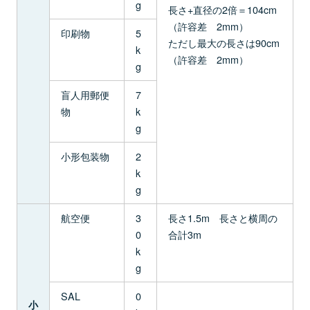
g
長さ+直径の2倍＝104cm
（許容差 2mm）
印刷物
5
ただし最大の長さは90cm
k
（許容差 2mm）
g
盲人用郵便
7
物
k
g
小形包装物
2
k
g
航空便
3
長さ1.5m 長さと横周の
0
合計3m
k
g
SAL
0
小