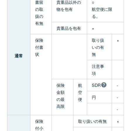
書留
貴重品以外の
○
の取
物を包有
航空便に限
扱の
る。
有無
貴重品を包有
×
保険
取り扱
×
付書
いの有
状
無
通常
注意事
項
保険
航
SDR
-
金額
空
円
-
の最
便
高限
-
保険
取り扱いの有無
×
付小