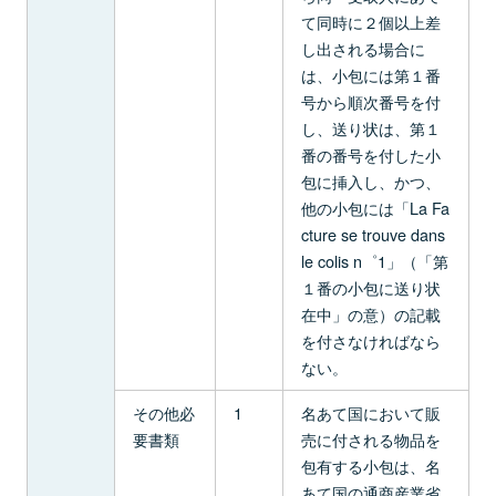
て同時に２個以上差
し出される場合に
は、小包には第１番
号から順次番号を付
し、送り状は、第１
番の番号を付した小
包に挿入し、かつ、
他の小包には「La Fa
cture se trouve dans
le colis n゜1」（「第
１番の小包に送り状
在中」の意）の記載
を付さなければなら
ない。
その他必
1
名あて国において販
要書類
売に付される物品を
包有する小包は、名
あて国の通商産業省