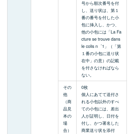
号から順次番号を付
し、送り状は、第１
番の番号を付した小
包に挿入し、かつ、
他の小包には「La Fa
cture se trouve dans
le colis n゜1」（「第
１番の小包に送り状
在中」の意）の記載
を付さなければなら
ない。
その
0枚
他
個人にあてて送付さ
（商
れる小包以外のすべ
品見
ての小包には、差出
本の
人が証明し、日付を
場
付し、かつ署名した
合）
商業送り状を添付