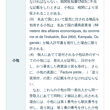
なければならない。税関告知書CN23に不当
な記載をしたときは、小包は、税関により没
収されることがある。
(3) 名あて国において販売に付される物品を
包有する小包は、名あて国の通商産業省（Mi
nistere des affaires economiques, du comme
rce et de l'industrie, Box 2900, Kampala, Ou
ganda）が輸入許可書を発行した場合に限り
許される。
(4) 個人にあてて送付される小包以外のすべ
ての小包には、差出人が証明し、日付を付
小包
し、かつ署名した商業送り状を添付し、さら
に、小包の表面に「Facture jointe」（「送り
状添付」の意）の記載を付さなければならな
い。
なお、これらの小包が同一差出人から同一
受取人にあてて同時に２個以上差し出される
場合には、小包には第１番号から順次番号を
付し、送り状は、第１番の番号を付した小包