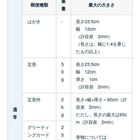
重
郵便種類
最大の大きさ
量
はがき
-
長さ23.5cm
幅 12cm
（許容差 2mm）
（長さは、幅に1.4を乗じ
たもの以上）
定形
5
長さ23.5cm
0
幅 12cm
g
厚さ 1cm
（許容差 2mm）
定形外
2
長さ+幅+厚さ＝90cm（許
k
容差 2mm）
通
g
ただし、長さの最大は60c
常
m（許容差 2mm）
グリーティ
2
ングカード
5
巻物については