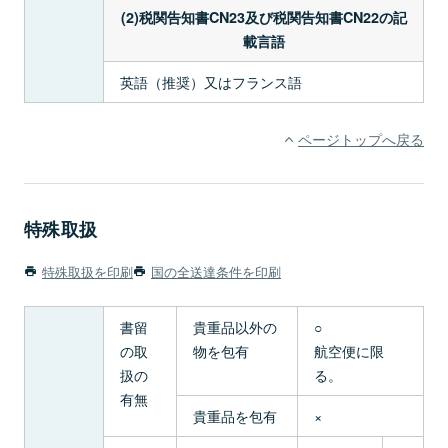
(2)税関告知書CN23及び税関告知書CN22の記
載言語
英語（推奨）又はフランス語
ページトップへ戻る
特殊取扱
特殊取扱を印刷
国の全送達条件を印刷
書留
貴重品以外の
○
の取
物を包有
航空便に限
扱の
る。
有無
貴重品を包有
×