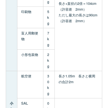
g
長さ+直径の2倍＝104cm
（許容差 2mm）
印刷物
5
ただし最大の長さは90cm
k
（許容差 2mm）
g
盲人用郵便
7
物
k
g
小形包装物
2
k
g
航空便
3
長さ1.05m 長さと横周
0
の合計2m
k
g
SAL
0
小