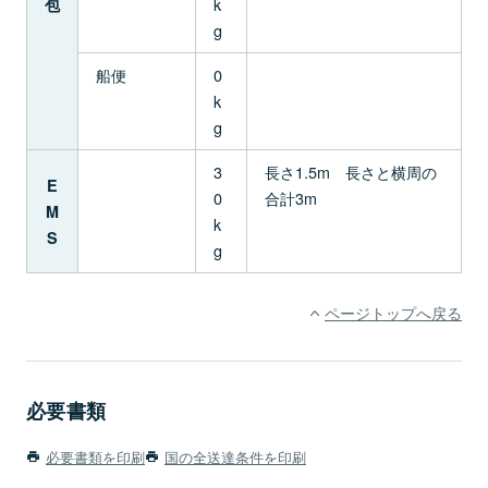
k
包
g
船便
0
k
g
3
長さ1.5m 長さと横周の
E
0
合計3m
M
k
S
g
ページトップへ戻る
必要書類
必要書類を印刷
国の全送達条件を印刷