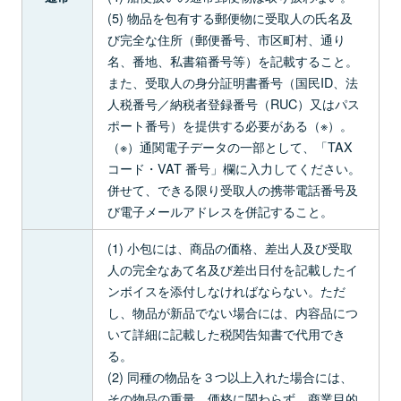
(5) 物品を包有する郵便物に受取人の氏名及
び完全な住所（郵便番号、市区町村、通り
名、番地、私書箱番号等）を記載すること。
また、受取人の身分証明書番号（国民ID、法
人税番号／納税者登録番号（RUC）又はパス
ポート番号）を提供する必要がある（※）。
（※）通関電子データの一部として、「TAX
コード・VAT 番号」欄に入力してください。
併せて、できる限り受取人の携帯電話番号及
び電子メールアドレスを併記すること。
(1) 小包には、商品の価格、差出人及び受取
人の完全なあて名及び差出日付を記載したイ
ンボイスを添付しなければならない。ただ
し、物品が新品でない場合には、内容品につ
いて詳細に記載した税関告知書で代用でき
る。
(2) 同種の物品を３つ以上入れた場合には、
その物品の重量、価格に関わらず、商業目的