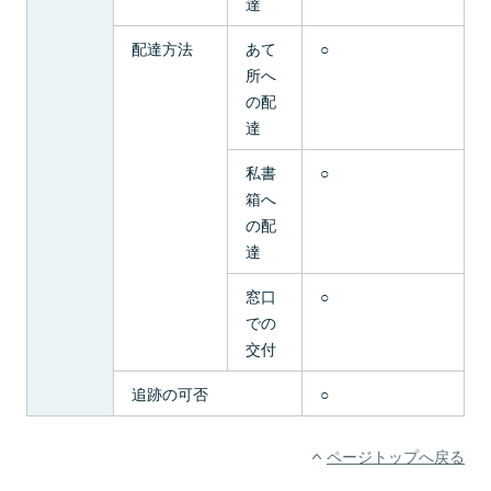
達
配達方法
あて
○
所へ
の配
達
私書
○
箱へ
の配
達
窓口
○
での
交付
追跡の可否
○
ページトップへ戻る