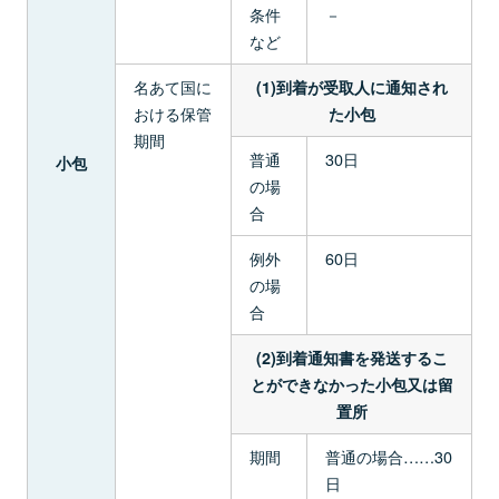
条件
－
など
名あて国に
(1)到着が受取人に通知され
おける保管
た小包
期間
普通
30日
小包
の場
合
例外
60日
の場
合
(2)到着通知書を発送するこ
とができなかった小包又は留
置所
期間
普通の場合……30
日