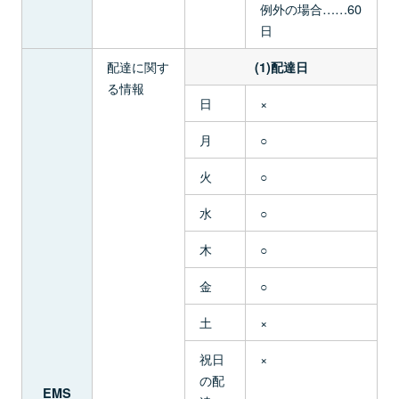
例外の場合……60
日
配達に関す
(1)配達日
る情報
日
×
月
○
火
○
水
○
木
○
金
○
土
×
祝日
×
の配
EMS