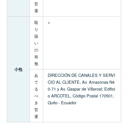
官
署
取
○
り
扱
い
の
有
無
小包
あ
DIRECCIÓN DE CANALES Y SERVI
て
CIO AL CLIENTE, Av. Amazonas N4
る
0-71 y Av. Gaspar de Villaroel; Edifici
べ
o ARCOTEL, Código Postal 170501,
き
Quito - Ecuador
官
署