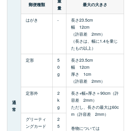
重
郵便種類
最大の大きさ
量
はがき
-
長さ23.5cm
幅 12cm
（許容差 2mm）
（長さは、幅に1.4を乗じ
たもの以上）
定形
5
長さ23.5cm
0
幅 12cm
g
厚さ 1cm
（許容差 2mm）
定形外
2
長さ+幅+厚さ＝90cm（許
k
容差 2mm）
通
g
ただし、長さの最大は60c
常
m（許容差 2mm）
グリーティ
2
ングカード
5
巻物については