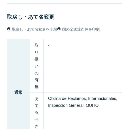
取戻し・あて名変更
取戻し・あて名変更を印刷
国の全送達条件を印刷
取
○
り
扱
い
の
有
無
通常
あ
Oficina de Reclamos, Internacionales,
て
Inspeccion General, QUITO
る
べ
き