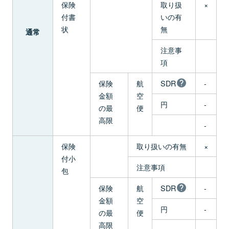
保険
取り扱
×
付書
いの有
状
無
通常
注意事
項
保険
航
SDR
-
金額
空
円
-
の最
便
高限
-
保険
取り扱いの有無
×
付小
注意事項
包
保険
航
SDR
-
金額
空
円
-
の最
便
高限