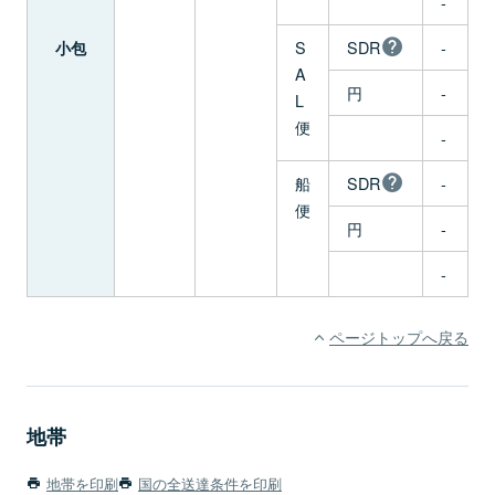
-
S
SDR
-
小包
A
円
-
L
便
-
船
SDR
-
便
円
-
-
ページトップへ戻る
地帯
地帯を印刷
国の全送達条件を印刷