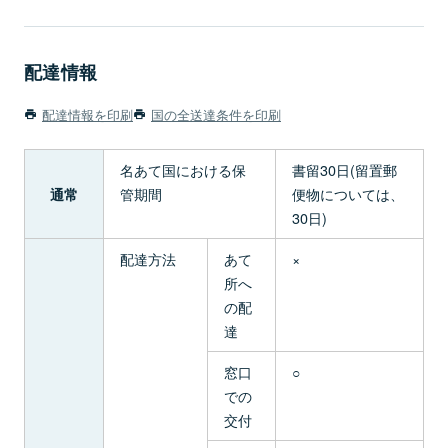
配達情報
配達情報を印刷
国の全送達条件を印刷
名あて国における保
書留30日(留置郵
管期間
便物については、
通常
30日)
配達方法
あて
×
所へ
の配
達
窓口
○
での
交付