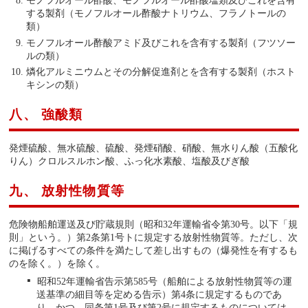
モノフルオール酢酸、モノフルオール酢酸塩類及びこれを含有
する製剤（モノフルオール酢酸ナトリウム、フラノトールの
類）
モノフルオール酢酸アミド及びこれを含有する製剤（フツソー
ルの類）
燐化アルミニウムとその分解促進剤とを含有する製剤（ホスト
キシンの類）
八、 強酸類
発煙硫酸、無水硫酸、硫酸、発煙硝酸、硝酸、無水りん酸（五酸化
りん）クロルスルホン酸、ふっ化水素酸、塩酸及びぎ酸
九、 放射性物質等
危険物船舶運送及び貯蔵規則（昭和32年運輸省令第30号。以下「規
則」という。）第2条第1号トに規定する放射性物質等。ただし、次
に掲げるすべての条件を満たして差し出すもの（爆発性を有するも
のを除く。）を除く。
昭和52年運輸省告示第585号（船舶による放射性物質等の運
送基準の細目等を定める告示）第4条に規定するものであ
り、かつ、同条第1号及び第2号に規定するものについては、