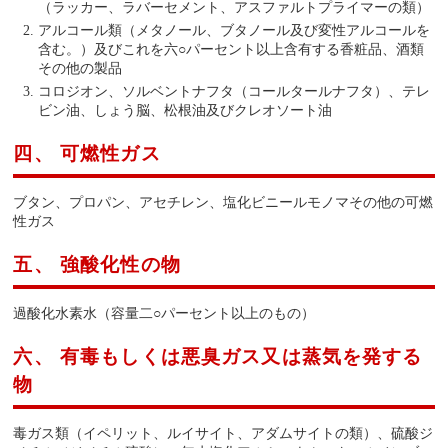
（ラッカー、ラバーセメント、アスファルトプライマーの類）
アルコール類（メタノール、ブタノール及び変性アルコールを
含む。）及びこれを六○パーセント以上含有する香粧品、酒類
その他の製品
コロジオン、ソルベントナフタ（コールタールナフタ）、テレ
ビン油、しょう脳、松根油及びクレオソート油
四、 可燃性ガス
ブタン、プロパン、アセチレン、塩化ビニールモノマその他の可燃
性ガス
五、 強酸化性の物
過酸化水素水（容量二○パーセント以上のもの）
六、 有毒もしくは悪臭ガス又は蒸気を発する
物
毒ガス類（イペリット、ルイサイト、アダムサイトの類）、硫酸ジ