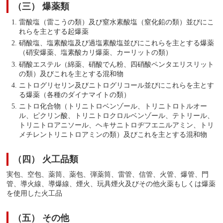
（三） 爆薬類
雷酸塩（雷こうの類）及び窒水素酸塩（窒化鉛の類）並びにこ
れらを主とする起爆薬
硝酸塩、塩素酸塩及び過塩素酸塩並びにこれらを主とする爆薬
（硝安爆薬、塩素酸カリ爆薬、カーリットの類）
硝酸エステル（綿薬、硝酸でん粉、四硝酸ペンタエリスリット
の類）及びこれを主とする混和物
ニトログリセリン及びニトログリコール並びにこれらを主とす
る爆薬（各種のダイナマイトの類）
ニトロ化合物（トリニトロベンゾール、トリニトロトルオー
ル、ピクリン酸、トリニトロクロルベンゾール、テトリール、
トリニトロアニソール、ヘキサニトロヂフエニルアミン、トリ
メチレントリニトロアミンの類）及びこれを主とする混和物
（四） 火工品類
実包、空包、薬筒、薬包、弾薬筒、雷管、信管、火管、爆管、門
管、導火線、導爆線、煙火、玩具煙火及びその他火薬もしくは爆薬
を使用した火工品
（五） その他