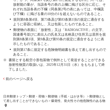
放射能の量が、当該各号の表の上欄に掲げる区分に応じ、そ
れぞれ当該各表の下欄（同条第2号の表にあっては、中欄及
び下欄）に掲げる量の10分の1を超えないものであること。
規則第8条第4項、第73条及び第83条第1項の規定に適合する
ように容器に収納し、又は包装したものであること。
郵便物の表面に「放射性」又は「RADIOACTIVE」の文字、
国連番号並びに差出人の氏名又は名称及び住所又は居所を規
則第8条第1項、第9条及び第93条の規定に適合するように表
示したものであること。
規則第17条に規定する危険物明細書を添えて差し出すもので
あること。
書留とする航空小形包装物で例外として発送することができる
放射性物質の取扱いは、2025年12月31日（水）をもちまして終
了しました。
前のページへ戻る
日本郵便トップ
>
郵便・荷物
>
郵便物（手紙・はがき等）
>
郵便物とし
て差し出すことができないもの
> 爆発性、発火性その他危険性のある物