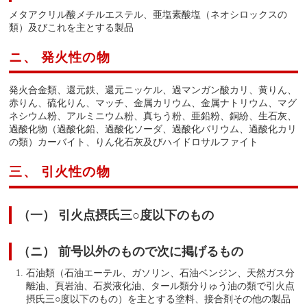
メタアクリル酸メチルエステル、亜塩素酸塩（ネオシロックスの
類）及びこれを主とする製品
ニ、 発火性の物
発火合金類、還元鉄、還元ニッケル、過マンガン酸カリ、黄りん、
赤りん、硫化りん、マッチ、金属カリウム、金属ナトリウム、マグ
ネシウム粉、アルミニウム粉、真ちう粉、亜鉛粉、銅紛、生石灰、
過酸化物（過酸化鉛、過酸化ソーダ、過酸化バリウム、過酸化カリ
の類）カーバイト、りん化石灰及びハイドロサルファイト
三、 引火性の物
（一） 引火点摂氏三○度以下のもの
（ニ） 前号以外のもので次に掲げるもの
石油類（石油エーテル、ガソリン、石油ベンジン、天然ガス分
離油、頁岩油、石炭液化油、タール類分りゅう油の類で引火点
摂氏三○度以下のもの）を主とする塗料、接合剤その他の製品