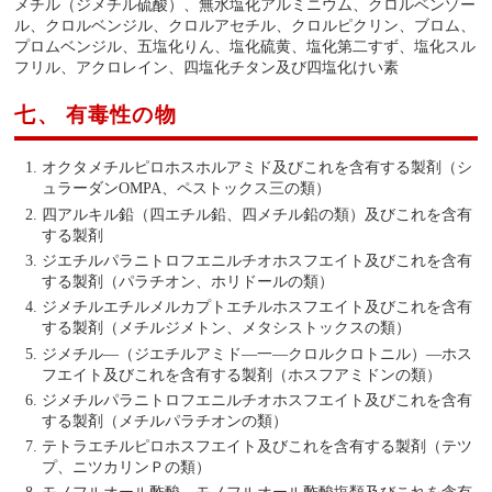
メチル（ジメチル硫酸）、無水塩化アルミニウム、クロルベンゾー
ル、クロルベンジル、クロルアセチル、クロルピクリン、ブロム、
プロムベンジル、五塩化りん、塩化硫黄、塩化第二すず、塩化スル
フリル、アクロレイン、四塩化チタン及び四塩化けい素
七、 有毒性の物
オクタメチルピロホスホルアミド及びこれを含有する製剤（シ
ュラーダンOMPA、ペストックス三の類）
四アルキル鉛（四エチル鉛、四メチル鉛の類）及びこれを含有
する製剤
ジエチルパラニトロフエニルチオホスフエイト及びこれを含有
する製剤（パラチオン、ホリドールの類）
ジメチルエチルメルカプトエチルホスフエイト及びこれを含有
する製剤（メチルジメトン、メタシストックスの類）
ジメチル―（ジエチルアミド―一―クロルクロトニル）―ホス
フエイト及びこれを含有する製剤（ホスフアミドンの類）
ジメチルパラニトロフエニルチオホスフエイト及びこれを含有
する製剤（メチルパラチオンの類）
テトラエチルピロホスフエイト及びこれを含有する製剤（テツ
プ、ニツカリンＰの類）