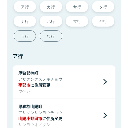
ア行
カ行
サ行
タ行
ナ行
ハ行
マ行
ヤ行
ラ行
ワ行
ア行
厚狭郡楠町
アサグンクスノキチョウ
宇部市
に住所変更
ウベシ
厚狭郡山陽町
アサグンサンヨウチョウ
山陽小野田市
に住所変更
サンヨウオノダシ