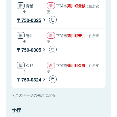
貴飯
下関市
菊川町貴飯
に住所変
更
750-0325
轡井
下関市
菊川町轡井
に住所変
更
750-0305
久野
下関市
菊川町久野
に住所変
更
750-0324
このページの先頭に戻る
サ行