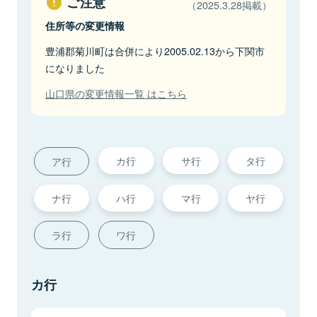
ご注意
（2025.3.28掲載）
住所等の変更情報
豊浦郡菊川町は合併により2005.02.13から下関市
になりました
山口県の変更情報一覧 はこちら
カ行
サ行
タ行
ア行
ナ行
ハ行
マ行
ヤ行
ラ行
ワ行
カ行