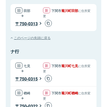
田部
下関市
菊川町田部
に住所変
更
750-0313
このページの先頭に戻る
ナ行
七見
下関市
菊川町七見
に住所変
更
750-0315
楢崎
下関市
菊川町楢崎
に住所変
更
750-0322