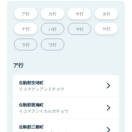
ア行
カ行
サ行
タ行
ナ行
ヤ行
ハ行
マ行
ラ行
ワ行
ア行
生駒郡安堵町
イコマグンアンドチョウ
生駒郡斑鳩町
イコマグンイカルガチョウ
生駒郡三郷町