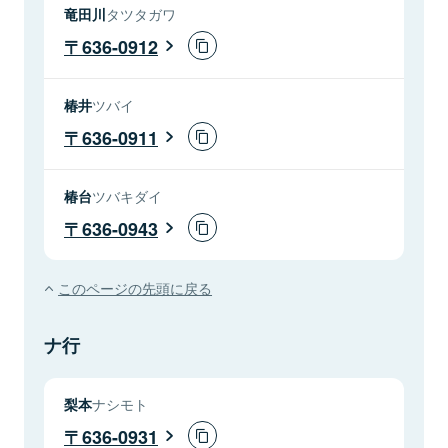
竜田川
タツタガワ
636-0912
椿井
ツバイ
636-0911
椿台
ツバキダイ
636-0943
このページの先頭に戻る
ナ行
梨本
ナシモト
636-0931