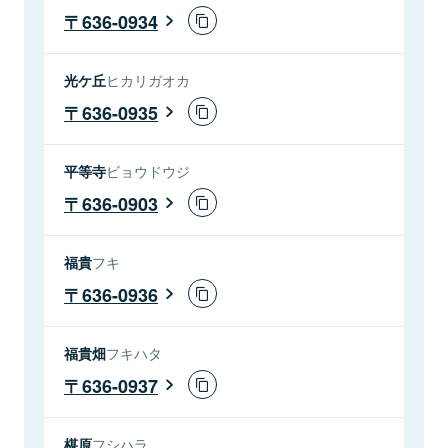
636-0934
光ケ丘
ヒカリガオカ
636-0935
平等寺
ビョウドウジ
636-0903
福貴
フキ
636-0936
福貴畑
フキハタ
636-0937
椹原
フシハラ