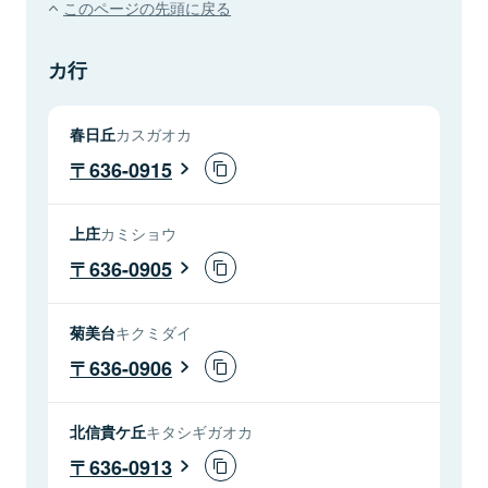
このページの先頭に戻る
カ行
春日丘
カスガオカ
636-0915
上庄
カミショウ
636-0905
菊美台
キクミダイ
636-0906
北信貴ケ丘
キタシギガオカ
636-0913