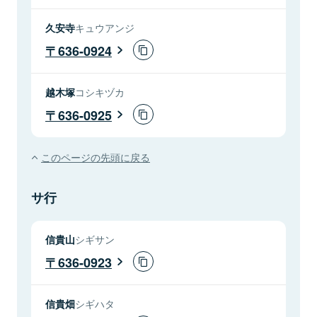
久安寺
キュウアンジ
636-0924
越木塚
コシキヅカ
636-0925
このページの先頭に戻る
サ行
信貴山
シギサン
636-0923
信貴畑
シギハタ