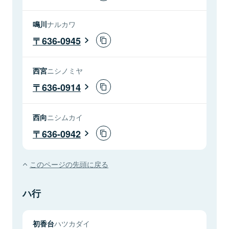
鳴川
ナルカワ
636-0945
西宮
ニシノミヤ
636-0914
西向
ニシムカイ
636-0942
このページの先頭に戻る
ハ行
初香台
ハツカダイ