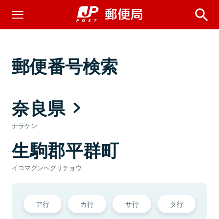
郵便番号検索
奈良県
ナラケン
生駒郡平群町
イコマグンヘグリチョウ
ア行
カ行
サ行
タ行