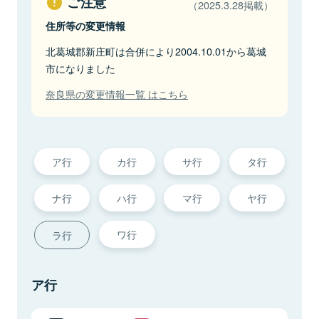
ご注意
（2025.3.28掲載）
住所等の変更情報
北葛城郡新庄町は合併により2004.10.01から葛城
市になりました
奈良県の変更情報一覧 はこちら
ア行
カ行
サ行
タ行
ナ行
ハ行
マ行
ヤ行
ワ行
ラ行
ア行