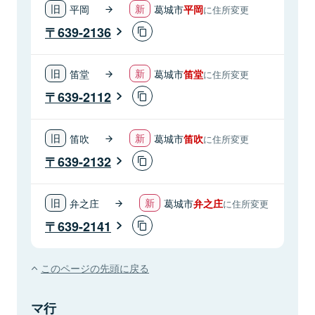
平岡
葛城市
平岡
に住所変更
639-2136
笛堂
葛城市
笛堂
に住所変更
639-2112
笛吹
葛城市
笛吹
に住所変更
639-2132
弁之庄
葛城市
弁之庄
に住所変更
639-2141
このページの先頭に戻る
マ行