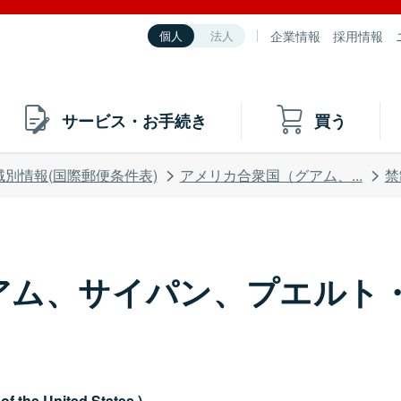
企業情報
採用情報
個人
法人
サービス・お手続き
買う
域別情報(国際郵便条件表)
アメリカ合衆国（グアム、...
禁
アム、サイパン、プエルト
of the United States.)