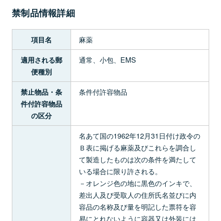
禁制品情報詳細
麻薬
項目名
通常、小包、EMS
適用される郵
便種別
条件付許容物品
禁止物品・条
件付許容物品
の区分
名あて国の1962年12月31日付け政令の
Ｂ表に掲げる麻薬及びこれらを調合し
て製造したものは次の条件を満たして
いる場合に限り許される。
－オレンジ色の地に黒色のインキで、
差出人及び受取人の住所氏名並びに内
容品の名称及び量を明記した票符を容
易にとれないように容器又は外装には