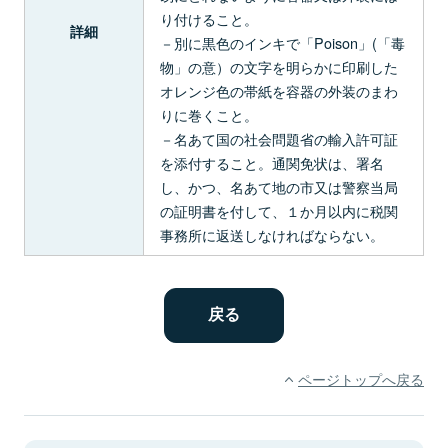
り付けること。
詳細
－別に黒色のインキで「Poison」(「毒
物」の意）の文字を明らかに印刷した
オレンジ色の帯紙を容器の外装のまわ
りに巻くこと。
－名あて国の社会問題省の輸入許可証
を添付すること。通関免状は、署名
し、かつ、名あて地の市又は警察当局
の証明書を付して、１か月以内に税関
事務所に返送しなければならない。
ページトップへ戻る