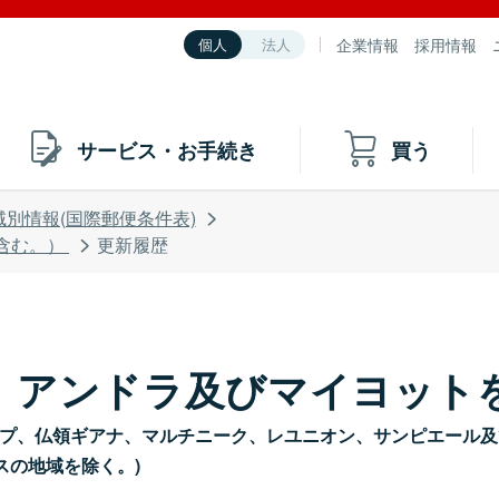
企業情報
採用情報
個人
法人
サービス・お手続き
買う
域別情報(国際郵便条件表)
含む。）
更新履歴
、アンドラ及びマイヨット
yotte）*(ガドループ、仏領ギアナ、マルチニーク、レユニオン、サン
スの地域を除く。)