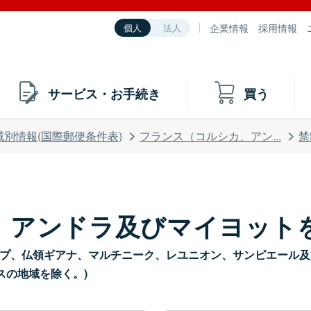
企業情報
採用情報
個人
法人
サービス・お手続き
買う
域別情報(国際郵便条件表)
フランス（コルシカ、アン...
禁
、アンドラ及びマイヨット
yotte）*(ガドループ、仏領ギアナ、マルチニーク、レユニオン、サン
スの地域を除く。)