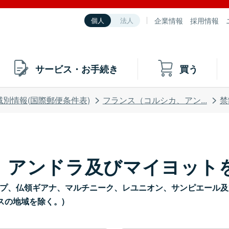
企業情報
採用情報
個人
法人
サービス・お手続き
買う
域別情報(国際郵便条件表)
フランス（コルシカ、アン...
禁
、アンドラ及びマイヨット
yotte）*(ガドループ、仏領ギアナ、マルチニーク、レユニオン、サン
スの地域を除く。)