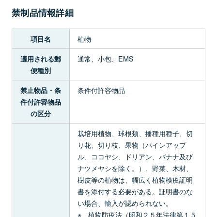
禁制品情報詳細
植物
項目名
通常、小包、EMS
適用される郵
便種別
条件付許容物品
禁止物品・条
件付許容物品
の区分
栽培用植物、球根類、播種用種子、切
り花、切り枝、果物（パインアップ
ル、ココヤシ、ドリアン、バナナ及び
ナツメヤシを除く。）、野菜、木材、
樹皮等の植物は、幅広く植物検疫証明
書を添付する必要がある。証明書のな
い場合、輸入が認められない。
※ 植物防疫法（昭和２５年法律第１５