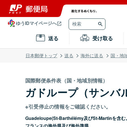
ゆうIDマイページへ
送る
受け取る
日本郵便トップ
送る
海外に送る
国・地
国際郵便条件表（国・地域別情報）
ガドループ（サンバ
※引受停止の情報をご確認ください。
Guadeloupe(St-Barthélémy及びSt-Martinを含
フランスの海外県及び海外準県