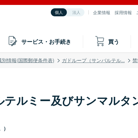
企業情報
採用情報
個人
法人
サービス・お手続き
買う
域別情報(国際郵便条件表)
ガドループ（サンバルテル...
禁
ルテルミー及びサンマルタン
む。）