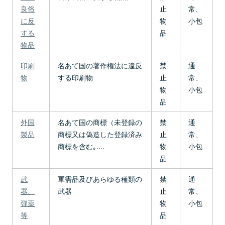
良俗
止
常、
に反
物
小包
する
品
物品
印刷
名あて国の著作権法に違反
禁
通
物
する印刷物
止
常、
物
小包
品
外国
名あて国の商標（未登録の
禁
通
製品
商標又は偽造した登録済み
止
常、
商標を含む｡....
物
小包
品
武
軍需品及びあらゆる種類の
禁
通
器、
武器
止
常、
弾薬
物
小包
等
品