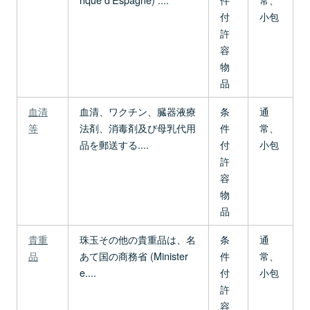
付
小包
許
容
物
品
血清
血清、ワクチン、臓器液療
条
通
等
法剤、消毒剤及び母乳代用
件
常、
品を郵送する....
付
小包
許
容
物
品
貴重
珠玉その他の貴重品は、名
条
通
品
あて国の商務省 (Minister
件
常、
e....
付
小包
許
容