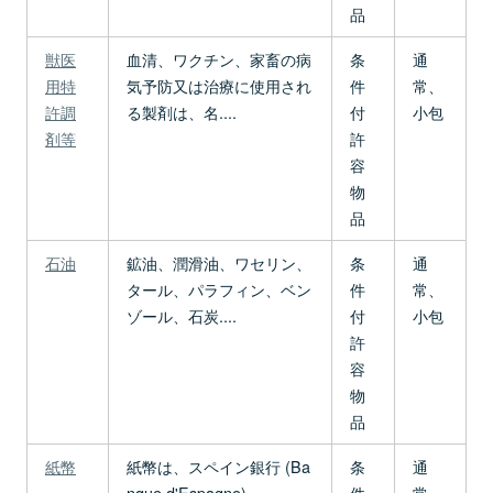
品
獣医
血清、ワクチン、家畜の病
条
通
用特
気予防又は治療に使用され
件
常、
許調
る製剤は、名....
付
小包
剤等
許
容
物
品
石油
鉱油、潤滑油、ワセリン、
条
通
タール、パラフィン、ベン
件
常、
ゾール、石炭....
付
小包
許
容
物
品
紙幣
紙幣は、スペイン銀行 (Ba
条
通
nque d'Espagne) ....
件
常、