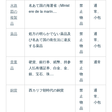
水路
名あて国の海運省（Minist
禁
通
図の
ere de la marin....
止
常、
複製
物
小包
品
品
薬品
処方の明らかでない薬品及
禁
通
び名あて国の衛生法に違反
止
常、
する薬品
物
小包
品
貴重
硬貨、銀行券、紙幣、持参
禁
通常
品
人払有価証券、白金、金、
止
銀、宝石、珠....
物
品
銅貨
西カリフ朝時代の銅貨
禁
通
止
常、
物
小包
品