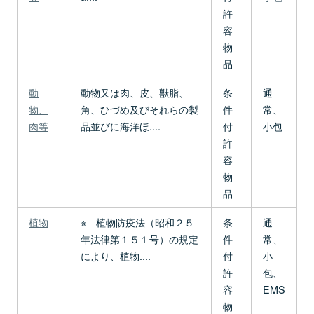
許
容
物
品
動
動物又は肉、皮、獣脂、
条
通
物、
角、ひづめ及びそれらの製
件
常、
肉等
品並びに海洋ほ....
付
小包
許
容
物
品
植物
※ 植物防疫法（昭和２５
条
通
年法律第１５１号）の規定
件
常、
により、植物....
付
小
許
包、
容
EMS
物