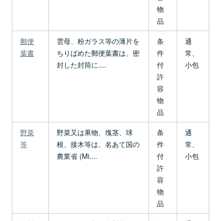
物
品
郵便
雲母、粉ガラス等の薄片を
条
通
葉書
ちりばめた郵便葉書は、密
件
常、
封した封筒に....
付
小包
許
容
物
品
野菜
野菜又は果物、塊茎、球
条
通
等
根、接木等は、名あて国の
件
常、
農業省 (Mi....
付
小包
許
容
物
品