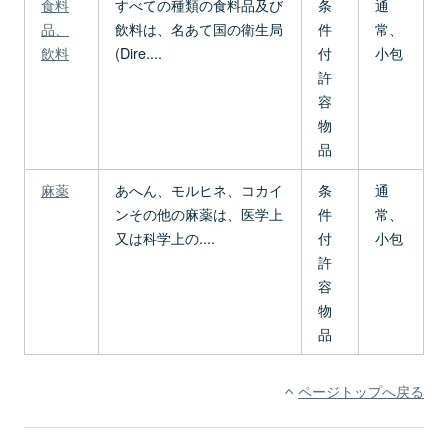
食料
すべての種類の食料品及び
条
通
品、
飲料は、名あて国の衛生局
件
常、
飲料
(Dire....
付
小包
許
容
物
品
麻薬
あへん、モルヒネ、コカイ
条
通
ンその他の麻薬は、医学上
件
常、
又は科学上の....
付
小包
許
容
物
品
ページトップへ戻る