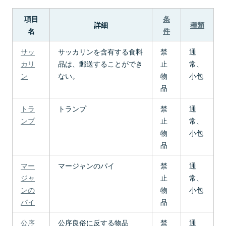
項目
条
詳細
種類
名
件
サッ
サッカリンを含有する食料
禁
通
カリ
品は、郵送することができ
止
常、
ン
ない。
物
小包
品
トラ
トランプ
禁
通
ンプ
止
常、
物
小包
品
マー
マージャンのパイ
禁
通
ジャ
止
常、
ンの
物
小包
パイ
品
公序
公序良俗に反する物品
禁
通