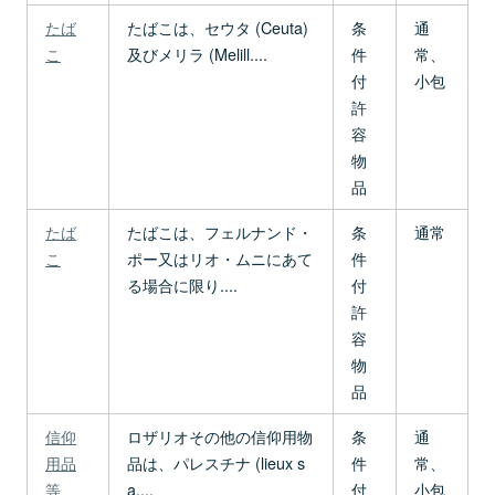
たば
たばこは、セウタ (Ceuta)
条
通
こ
及びメリラ (Melill....
件
常、
付
小包
許
容
物
品
たば
たばこは、フェルナンド・
条
通常
こ
ポー又はリオ・ムニにあて
件
る場合に限り....
付
許
容
物
品
信仰
ロザリオその他の信仰用物
条
通
用品
品は、パレスチナ (lieux s
件
常、
等
a....
付
小包