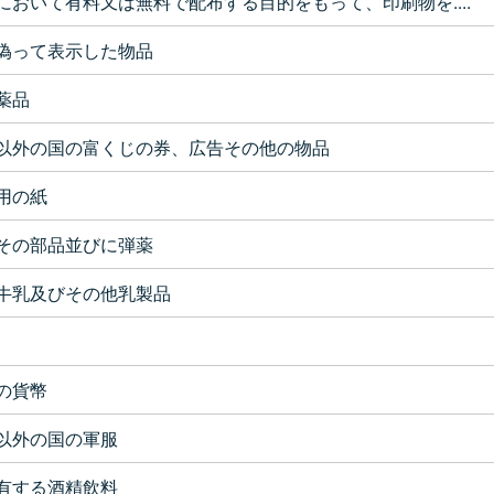
において有料又は無料で配布する目的をもって、印刷物を....
偽って表示した物品
薬品
以外の国の富くじの券、広告その他の物品
用の紙
その部品並びに弾薬
牛乳及びその他乳製品
の貨幣
以外の国の軍服
有する酒精飲料