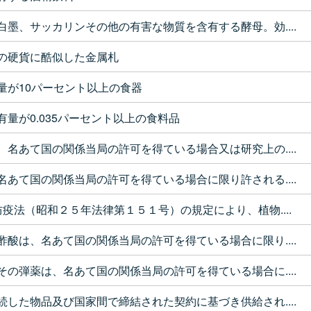
白墨、サッカリンその他の有害な物質を含有する酵母。効....
の硬貨に酷似した金属札
量が10パーセント以上の食器
有量が0.035パーセント以上の食料品
、名あて国の関係当局の許可を得ている場合又は研究上の....
名あて国の関係当局の許可を得ている場合に限り許される....
防疫法（昭和２５年法律第１５１号）の規定により、植物....
酢酸は、名あて国の関係当局の許可を得ている場合に限り....
その弾薬は、名あて国の関係当局の許可を得ている場合に....
続した物品及び国家間で締結された契約に基づき供給され....