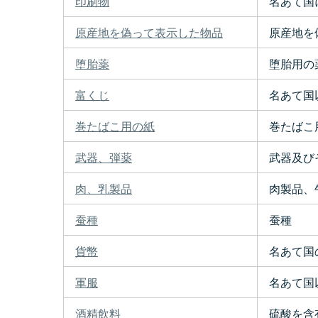
印刷物
名あて国
原産地を偽って表示した物品
原産地を
堕胎薬
堕胎用の
富くじ
名あて国
巻たばこ用の紙
巻たばこ
武器、弾薬
武器及び
肉、乳製品
肉製品、
蚕種
蚕種
貨幣
名あて国
軍服
名あて国
酒精飲料
硫酸を含