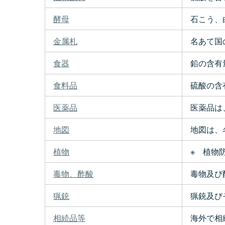
酵母
石こう、
金属札
名あて国
食器
鉛の含有
食料品
硫酸の含
医薬品
医薬品は
地図
地図は、
植物
※ 植物
毒物、酢酸
毒物及び
猟銃
猟銃及び
相続品等
海外で相