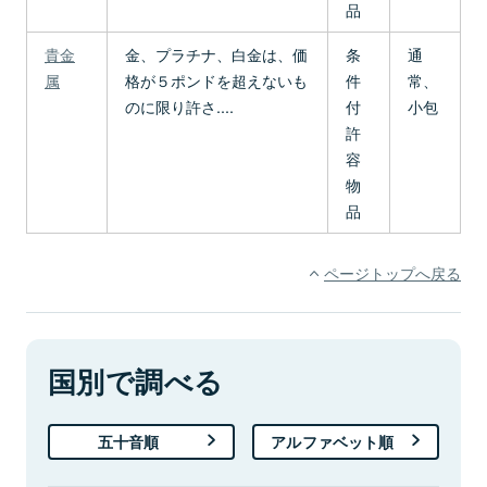
品
貴金
金、プラチナ、白金は、価
条
通
属
格が５ポンドを超えないも
件
常、
のに限り許さ....
付
小包
許
容
物
品
ページトップへ戻る
国別で調べる
五十音順
アルファベット順