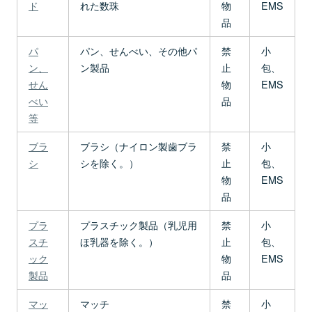
ド
れた数珠
物
EMS
品
パ
パン、せんべい、その他パ
禁
小
ン、
ン製品
止
包、
せん
物
EMS
べい
品
等
ブラ
ブラシ（ナイロン製歯ブラ
禁
小
シ
シを除く。）
止
包、
物
EMS
品
プラ
プラスチック製品（乳児用
禁
小
スチ
ほ乳器を除く。）
止
包、
ック
物
EMS
製品
品
マッ
マッチ
禁
小