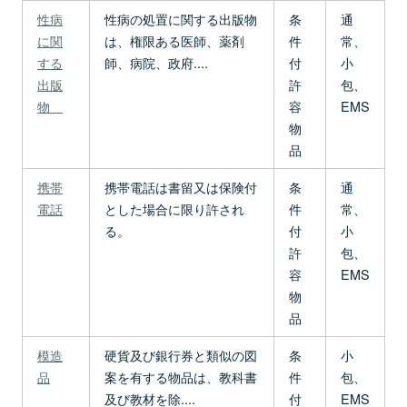
性病
性病の処置に関する出版物
条
通
に関
は、権限ある医師、薬剤
件
常、
する
師、病院、政府....
付
小
出版
許
包、
物
容
EMS
物
品
携帯
携帯電話は書留又は保険付
条
通
電話
とした場合に限り許され
件
常、
る。
付
小
許
包、
容
EMS
物
品
模造
硬貨及び銀行券と類似の図
条
小
品
案を有する物品は、教科書
件
包、
及び教材を除....
付
EMS