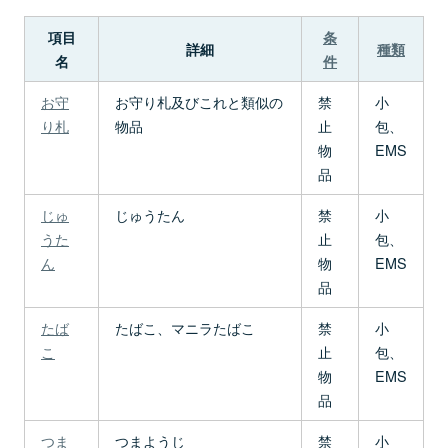
項目
条
詳細
種類
名
件
お守
お守り札及びこれと類似の
禁
小
り札
物品
止
包、
物
EMS
品
じゅ
じゅうたん
禁
小
うた
止
包、
ん
物
EMS
品
たば
たばこ、マニラたばこ
禁
小
こ
止
包、
物
EMS
品
つま
つまようじ
禁
小