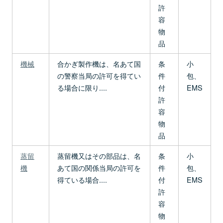
許
容
物
品
機械
合かぎ製作機は、名あて国
条
小
の警察当局の許可を得てい
件
包、
る場合に限り....
付
EMS
許
容
物
品
蒸留
蒸留機又はその部品は、名
条
小
機
あて国の関係当局の許可を
件
包、
得ている場合....
付
EMS
許
容
物