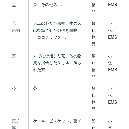
等
菜、その他の....
物
EMS
品
花 、
人工の花及び果物。生の又
禁
小
果物
は乾燥させた殻付き果物
止
包、
（ココナッツを....
物
EMS
品
茶
すでに使用した茶。他の物
禁
小
質を混合した又は水に浸さ
止
包、
れた茶
物
EMS
品
茶
茶
禁
小
止
包、
物
EMS
品
菓子
ケーキ、ビスケット、菓子
禁
小
等
止
包、