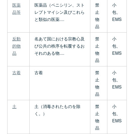
医薬
医薬品（ペニシリン、スト
禁
小
品等
レプトマイシン及びこれら
止
包、
と類似の医薬....
物
EMS
品
反動
名あて国における宗教心及
禁
小
的物
び公共の秩序を転覆するお
止
包、
品
それのある物....
物
EMS
品
古着
古着
禁
小
止
包、
物
EMS
品
土
土（消毒されたものを除
禁
小
く。）
止
包、
物
EMS
品