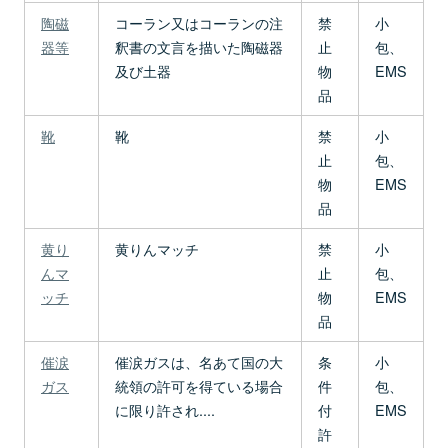
陶磁
コーラン又はコーランの注
禁
小
器等
釈書の文言を描いた陶磁器
止
包、
及び土器
物
EMS
品
靴
靴
禁
小
止
包、
物
EMS
品
黄り
黄りんマッチ
禁
小
んマ
止
包、
ッチ
物
EMS
品
催涙
催涙ガスは、名あて国の大
条
小
ガス
統領の許可を得ている場合
件
包、
に限り許され....
付
EMS
許