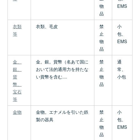
物
EMS
品
衣類
衣類、毛皮
禁
小
等
止
包、
物
EMS
品
金、
金。銀。貨幣（名あて国に
禁
通
銀、
おいて法的通用力を持たな
止
常、
貨
い貨幣を含む....
物
小包
幣、
品
宝石
等
金物
金物。エナメルを引いた鉄
禁
小
製の器具
止
包、
物
EMS
品