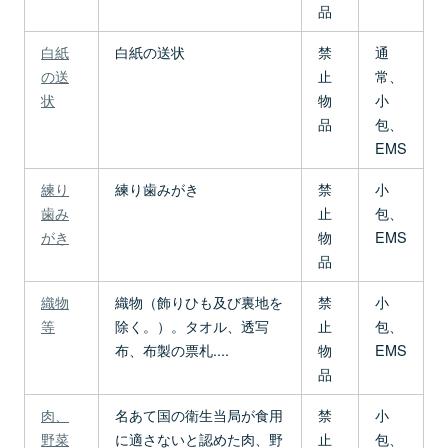
品
白紙
白紙の送状
禁
通
の送
止
常、
状
物
小
品
包、
EMS
練り
練り歯みがき
禁
小
歯み
止
包、
がき
物
EMS
品
織物
織物（飾りひも及び裏地を
禁
小
等
除く。）。タオル、透写
止
包、
布、布製の票札....
物
EMS
品
肉、
名あて国の衛生当局が食用
禁
小
野菜
に適さないと認めた肉、野
止
包、