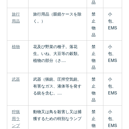
品
旅行
旅行用品（眼鏡ケースを除
禁
小
用品
く。）
止
包、
物
EMS
品
植物
花及び野菜の種子。落花
禁
小
生。いね、大豆等の穀類。
止
包、
植物の部分（さ....
物
EMS
品
武器
武器（猟銃、圧搾空気銃、
禁
小
有害なガス、液体等を発す
止
包、
る銃を含む。....
物
EMS
品
狩猟
動物又は鳥を殺害し又は捕
禁
小
用ラ
獲するための特別なランプ
止
包、
ンプ
物
EMS