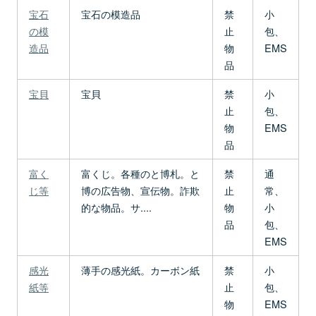
宝石
宝石の模造品
禁
小
の模
止
包、
造品
物
EMS
品
宝貝
宝貝
禁
小
止
包、
物
EMS
品
富く
富くじ。各種のと博札。と
禁
通
じ等
博の広告物、宣伝物。詐欺
止
常、
的な物品。サ....
物
小
品
包、
EMS
感光
薄手の感光紙。カーボン紙
禁
小
紙等
止
包、
物
EMS