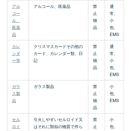
アル
アルコール、医薬品
禁
通
コー
止
常、
ル、
物
小
医薬
品
包、
品
EMS
カレ
クリスマスカードその他の
禁
通
ンダ
カード、カレンダー類、日
止
常、
ー等
記
物
小
品
包、
EMS
ガラ
ガラス製品
禁
小
ス製
止
包、
品
物
EMS
品
セル
引火しやすいセルロイド又
禁
小
ロイ
はそれに類似の物質で作ら
止
包、