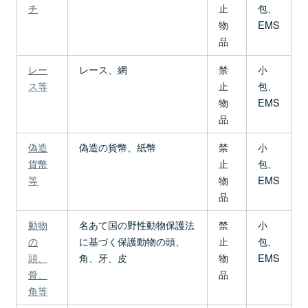
チ
止
包、
物
EMS
品
レー
レース、網
禁
小
ス等
止
包、
物
EMS
品
偽造
偽造の貨幣、紙幣
禁
小
貨幣
止
包、
等
物
EMS
品
動物
名あて国の野性動物保護法
禁
小
の
に基づく保護動物の頭、
止
包、
頭、
角、牙、皮
物
EMS
骨、
品
角等