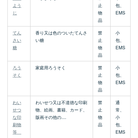
よう
止
包、
じ
物
EMS
品
てん
香り又は色のついたてんさ
禁
小
さい
い糖
止
包、
糖
物
EMS
品
ろう
家庭用ろうそく
禁
小
そく
止
包、
物
EMS
品
わい
わいせつ又は不道徳な印刷
禁
通
せつ
物、絵画、書籍、カード、
止
常、
な印
版画その他の....
物
小
刷物
品
包、
等
EMS