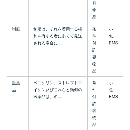
容
物
品
制服
制服は、それを着用する権
条
小
利を有する者にあてて発送
件
包、
される場合に....
付
EMS
許
容
物
品
医薬
ペニシリン、ストレプトマ
条
小
品
イシン及びこれらと類似の
件
包、
医薬品は、名....
付
EMS
許
容
物
品