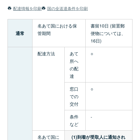
配達情報を印刷
国の全送達条件を印刷
名あて国における保
書留10日 (留置郵
管期間
便物については、
通常
16日)
配達方法
あて
○
所へ
の配
達
窓口
○
での
交付
条件
-
など
名あて国に
(1)到着が受取人に通知され