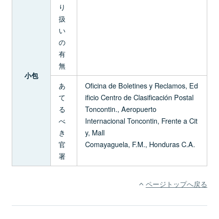
り
扱
い
の
有
無
小包
あ
Oficina de Boletines y Reclamos, Ed
て
ificio Centro de Clasificación Postal
る
Toncontin., Aeropuerto
べ
Internacional Toncontin, Frente a Cit
き
y, Mall
官
Comayaguela, F.M., Honduras C.A.
署
ページトップへ戻る