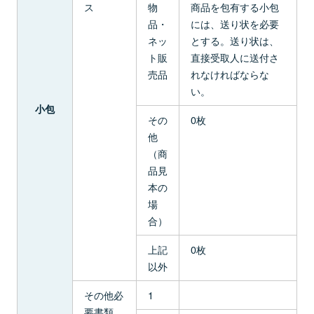
ス
物
商品を包有する小包
品・
には、送り状を必要
ネッ
とする。送り状は、
ト販
直接受取人に送付さ
売品
れなければならな
い。
小包
その
0枚
他
（商
品見
本の
場
合）
上記
0枚
以外
その他必
1
要書類