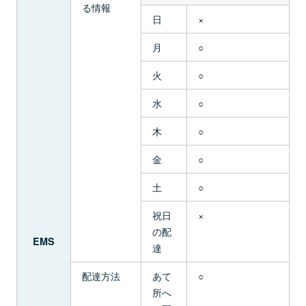
る情報
日
×
月
○
火
○
水
○
木
○
金
○
土
○
祝日
×
の配
EMS
達
配達方法
あて
○
所へ