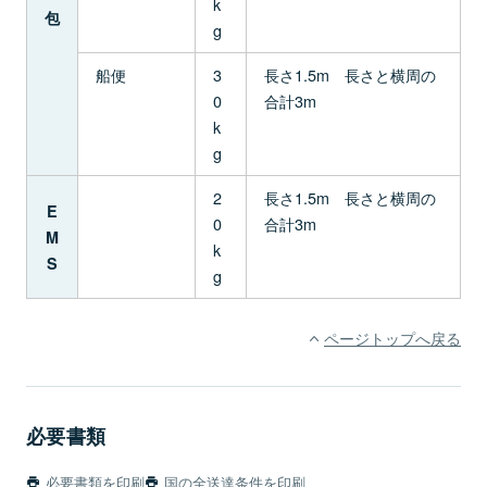
k
包
g
船便
3
長さ1.5m 長さと横周の
0
合計3m
k
g
2
長さ1.5m 長さと横周の
E
0
合計3m
M
k
S
g
ページトップへ戻る
必要書類
必要書類を印刷
国の全送達条件を印刷