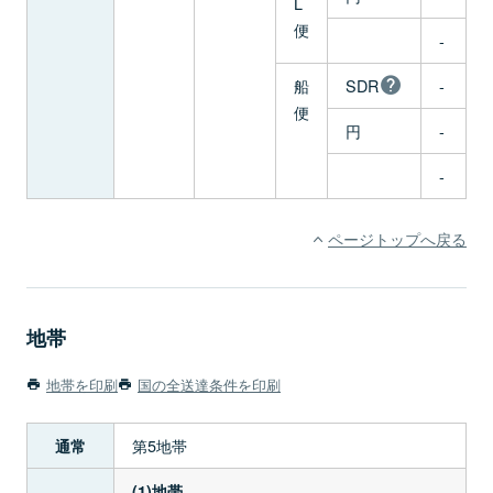
L
便
-
船
SDR
-
便
円
-
-
ページトップへ戻る
地帯
地帯を印刷
国の全送達条件を印刷
第5地帯
通常
(1)地帯