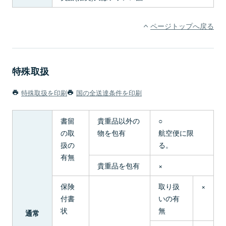
ページトップへ戻る
特殊取扱
特殊取扱を印刷
国の全送達条件を印刷
書留
貴重品以外の
○
の取
物を包有
航空便に限
扱の
る。
有無
貴重品を包有
×
保険
取り扱
×
付書
いの有
状
無
通常