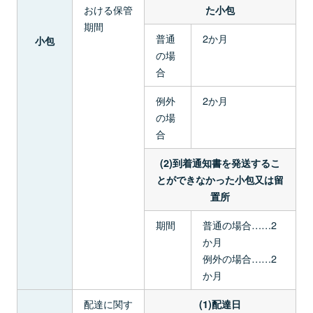
おける保管
た小包
期間
普通
2か月
小包
の場
合
例外
2か月
の場
合
(2)到着通知書を発送するこ
とができなかった小包又は留
置所
期間
普通の場合……2
か月
例外の場合……2
か月
配達に関す
(1)配達日