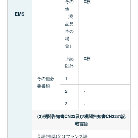
その
0枚
他
EMS
（商
品見
本の
場
合）
上記
0枚
以外
その他必
1
-
要書類
2
-
3
-
(2)税関告知書CN23及び税関告知書CN22の記
載言語
英語(推奨)又はフランス語