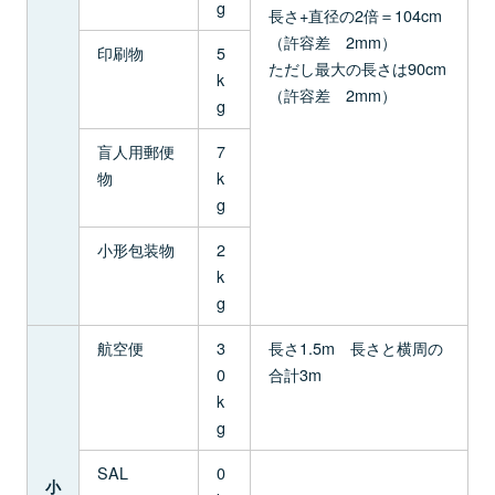
g
長さ+直径の2倍＝104cm
（許容差 2mm）
印刷物
5
ただし最大の長さは90cm
k
（許容差 2mm）
g
盲人用郵便
7
物
k
g
小形包装物
2
k
g
航空便
3
長さ1.5m 長さと横周の
0
合計3m
k
g
SAL
0
小