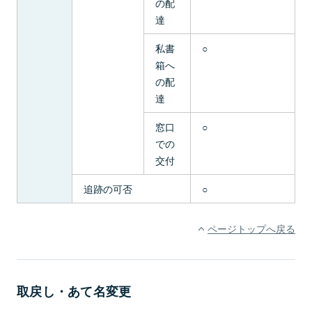
の配
達
私書
○
箱へ
の配
達
窓口
○
での
交付
追跡の可否
○
ページトップへ戻る
取戻し・あて名変更