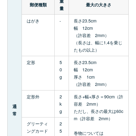
重
郵便種類
最大の大きさ
量
はがき
-
長さ23.5cm
幅 12cm
（許容差 2mm）
（長さは、幅に1.4を乗じ
たもの以上）
定形
5
長さ23.5cm
0
幅 12cm
g
厚さ 1cm
（許容差 2mm）
定形外
2
長さ+幅+厚さ＝90cm（許
k
容差 2mm）
通
g
ただし、長さの最大は60c
常
m（許容差 2mm）
グリーティ
2
ングカード
5
巻物については