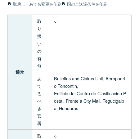
取戻し・あて名変更を印刷
国の全送達条件を印刷
取
○
り
扱
い
の
有
無
通常
あ
Bulletins and Claims Unit, Aeropuert
て
o Toncontin,
る
Edificio del Centro de Clasificacion P
べ
ostal, Frente a City Mall, Tegucigalp
き
a, Honduras
官
署
取
○