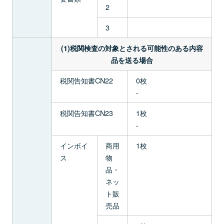
2
3
(1)税関検査の対象とされる可能性のある内容
品を送る場合
税関告知書CN22
0枚
-
税関告知書CN23
1枚
-
インボイ
商用
1枚
ス
物
品・
ネッ
ト販
売品