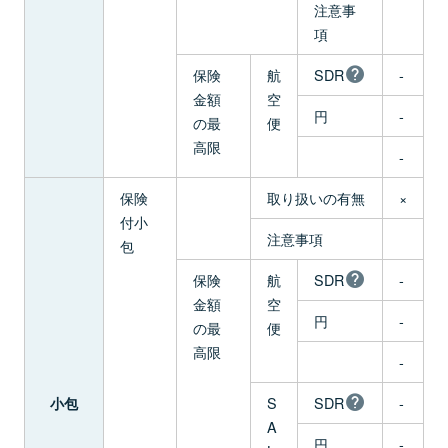
注意事
項
保険
航
SDR
-
金額
空
円
-
の最
便
高限
-
保険
取り扱いの有無
×
付小
注意事項
包
保険
航
SDR
-
金額
空
円
-
の最
便
高限
-
S
SDR
-
小包
A
円
-