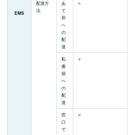
配達方
あ
○
法
て
EMS
所
へ
の
配
達
私
×
書
箱
へ
の
配
達
窓
○
口
で