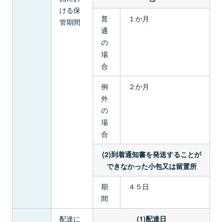
ける保
普
１か月
管期間
通
の
場
合
例
２か月
外
の
場
合
(2)到着通知書を発送することが
できなかった小包又は留置所
期
４５日
間
配達に
(1)配達日