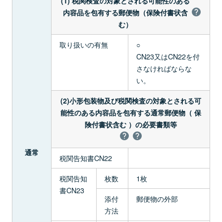
(1) 税関検査の対象とされる可能性のある
内容品を包有する郵便物（保険付書状含
む）
取り扱いの有無
○
CN23又はCN22を付
さなければならな
い。
(2)小形包装物及び税関検査の対象とされる可
能性のある内容品を包有する通常郵便物（ 保
険付書状含む ）の必要書類等
通常
税関告知書CN22
税関告知
枚数
1枚
書CN23
添付
郵便物の外部
方法