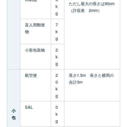
ただし最大の長さは90cm
k
（許容差 2mm）
g
盲人用郵便
7
物
k
g
小形包装物
2
k
g
航空便
2
長さ1.5m 長さと横周の
0
合計3m
k
g
SAL
0
小
k
包
g