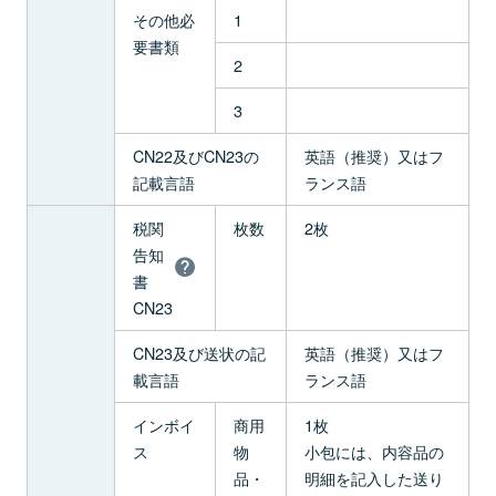
その他必
1
要書類
2
3
CN22及びCN23の
英語（推奨）又はフ
記載言語
ランス語
税関
枚数
2枚
告知
書
CN23
CN23及び送状の記
英語（推奨）又はフ
載言語
ランス語
インボイ
商用
1枚
ス
物
小包には、内容品の
品・
明細を記入した送り