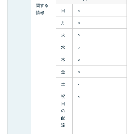
関する
日
×
情報
月
○
火
○
水
○
木
○
金
○
土
×
祝
×
日
の
配
達