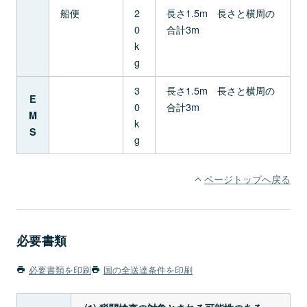
船便
2
長さ1.5m 長さと横周の
0
合計3m
k
g
3
長さ1.5m 長さと横周の
E
0
合計3m
M
k
S
g
ページトップへ戻る
必要書類
必要書類を印刷
国の全送達条件を印刷