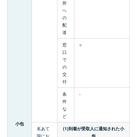
所
へ
の
配
達
窓
○
口
で
の
交
付
条
-
件
な
ど
小包
名あて
(1)到着が受取人に通知された小
国にお
包