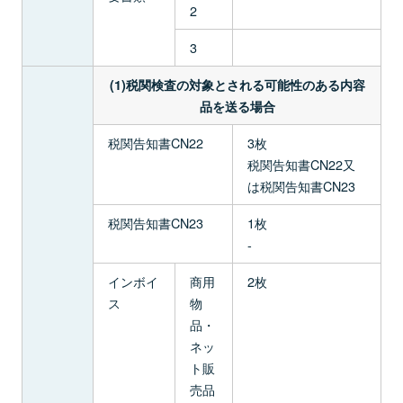
2
3
(1)税関検査の対象とされる可能性のある内容
品を送る場合
税関告知書CN22
3枚
税関告知書CN22又
は税関告知書CN23
税関告知書CN23
1枚
-
インボイ
商用
2枚
ス
物
品・
ネッ
ト販
売品