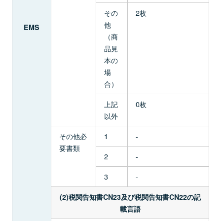
その
2枚
他
EMS
（商
品見
本の
場
合）
上記
0枚
以外
その他必
1
-
要書類
2
-
3
-
(2)税関告知書CN23及び税関告知書CN22の記
載言語