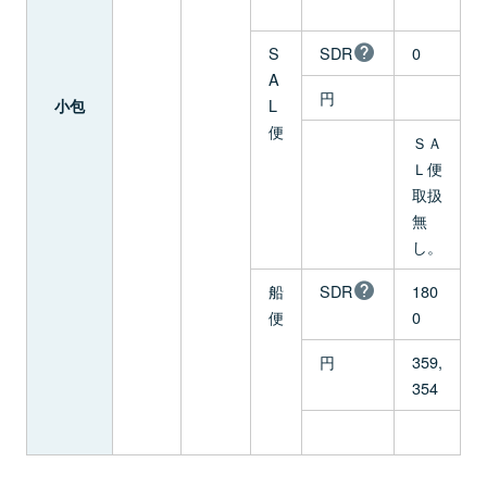
S
SDR
0
A
円
L
小包
便
ＳＡ
Ｌ便
取扱
無
し。
船
SDR
180
便
0
円
359,
354