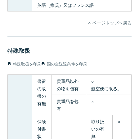
英語（推奨）又はフランス語
ページトップへ戻る
特殊取扱
特殊取扱を印刷
国の全送達条件を印刷
書留
貴重品以外
○
の取
の物を包有
航空便に限る。
扱の
貴重品を包
×
有無
有
保険
取り扱
○
付書
いの有
状
無