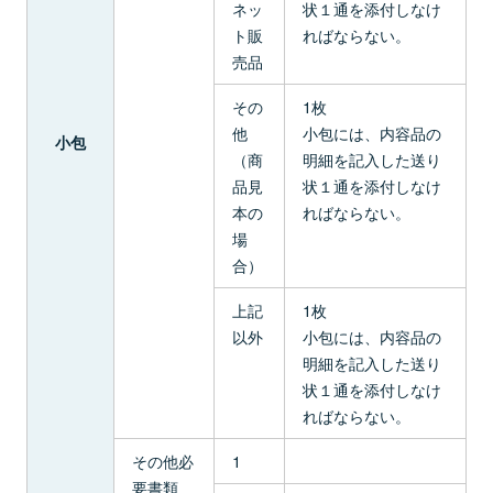
ネッ
状１通を添付しなけ
ト販
ればならない。
売品
その
1枚
他
小包には、内容品の
小包
（商
明細を記入した送り
品見
状１通を添付しなけ
本の
ればならない。
場
合）
上記
1枚
以外
小包には、内容品の
明細を記入した送り
状１通を添付しなけ
ればならない。
その他必
1
要書類