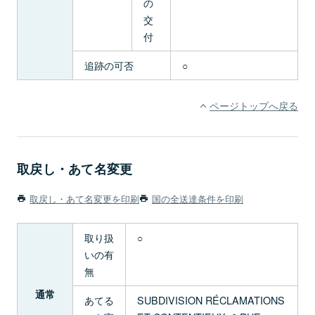
の
交
付
追跡の可否
○
ページトップへ戻る
取戻し・あて名変更
取戻し・あて名変更を印刷
国の全送達条件を印刷
取り扱
○
いの有
無
通常
あてる
SUBDIVISION RÉCLAMATIONS