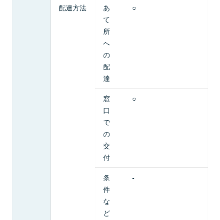
配達方法
あ
○
て
所
へ
の
配
達
窓
○
口
で
の
交
付
条
-
件
な
ど