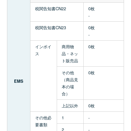
税関告知書CN22
0枚
-
税関告知書CN23
0枚
-
インボイ
商用物
0枚
ス
品・ネッ
ト販売品
その他
0枚
（商品見
EMS
本の場
合）
上記以外
0枚
その他必
1
-
要書類
2
-