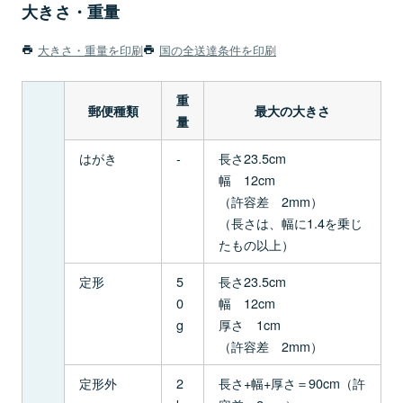
大きさ・重量
大きさ・重量を印刷
国の全送達条件を印刷
重
郵便種類
最大の大きさ
量
はがき
-
長さ23.5cm
幅 12cm
（許容差 2mm）
（長さは、幅に1.4を乗じ
たもの以上）
定形
5
長さ23.5cm
0
幅 12cm
g
厚さ 1cm
（許容差 2mm）
定形外
2
長さ+幅+厚さ＝90cm（許