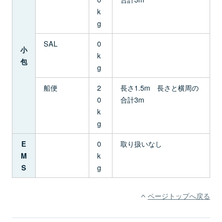
k
g
SAL
0
小
k
包
g
船便
2
長さ1.5m 長さと横周の
0
合計3m
k
g
0
取り扱いなし
E
k
M
g
S
ページトップへ戻る