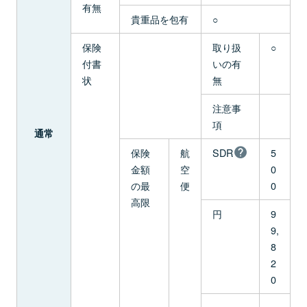
有無
貴重品を包有
○
保険
取り扱
○
付書
いの有
状
無
注意事
項
通常
保険
航
SDR
5
金額
空
0
の最
便
0
高限
円
9
9,
8
2
0