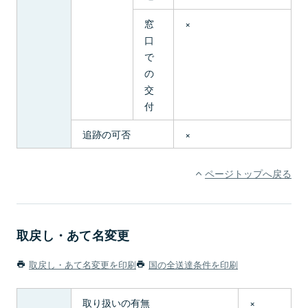
窓
×
口
で
の
交
付
追跡の可否
×
ページトップへ戻る
取戻し・あて名変更
取戻し・あて名変更を印刷
国の全送達条件を印刷
取り扱いの有無
×