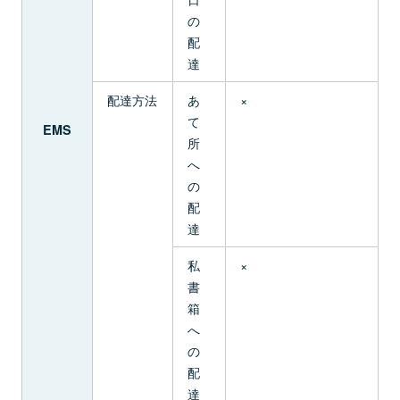
の
配
達
配達方法
あ
×
て
EMS
所
へ
の
配
達
私
×
書
箱
へ
の
配
達