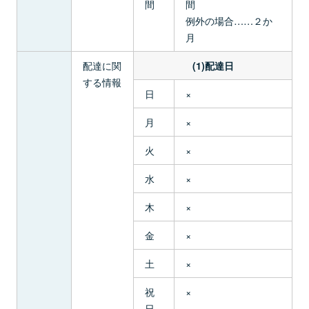
間
間
例外の場合……２か
月
配達に関
(1)配達日
する情報
日
×
月
×
火
×
水
×
木
×
金
×
土
×
祝
×
日