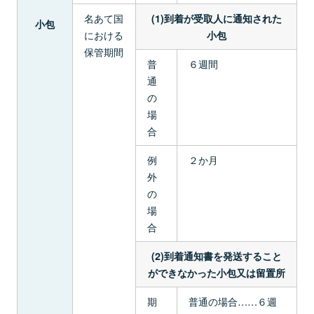
名あて国
(1)到着が受取人に通知された
小包
における
小包
保管期間
普
６週間
通
の
場
合
例
２か月
外
の
場
合
(2)到着通知書を発送すること
ができなかった小包又は留置所
期
普通の場合……６週