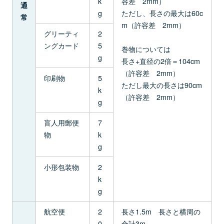
k
容差 2mm）
通
g
ただし、長さの最大は60c
常
m（許容差 2mm）
グリーティ
2
ングカード
5
巻物については
g
長さ+直径の2倍＝104cm
（許容差 2mm）
印刷物
5
ただし最大の長さは90cm
k
（許容差 2mm）
g
盲人用郵便
7
物
k
g
小形包装物
2
k
g
航空便
2
長さ1.5m 長さと横周の
0
合計3m