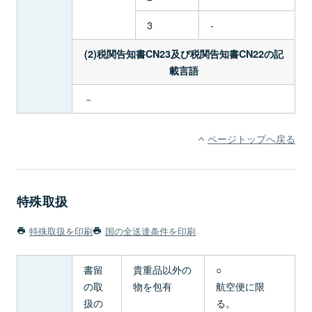
3
-
(2)税関告知書CN23及び税関告知書CN22の記
載言語
－
ページトップへ戻る
特殊取扱
特殊取扱を印刷
国の全送達条件を印刷
書留
貴重品以外の
○
の取
物を包有
航空便に限
扱の
る。