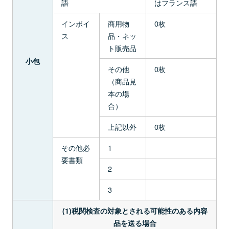
語
はフランス語
インボイ
商用物
0枚
ス
品・ネッ
ト販売品
小包
その他
0枚
（商品見
本の場
合）
上記以外
0枚
その他必
1
要書類
2
3
(1)税関検査の対象とされる可能性のある内容
品を送る場合