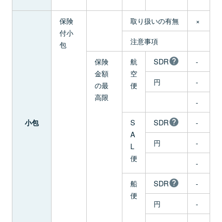
保険
取り扱いの有無
×
付小
注意事項
包
保険
航
SDR
-
金額
空
円
-
の最
便
高限
-
S
SDR
-
小包
A
円
-
L
便
-
船
SDR
-
便
円
-