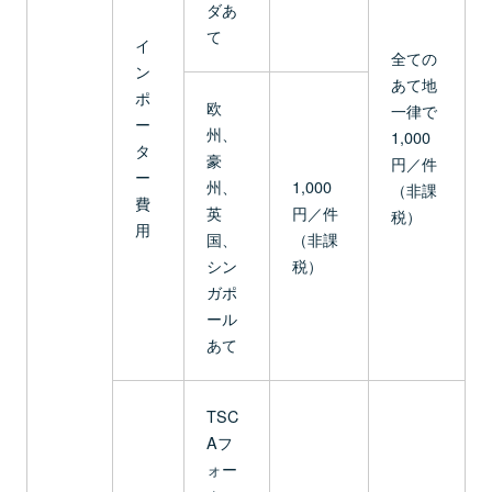
ダあ
て
イ
全ての
ン
あて地
ポ
欧
一律で
ー
州、
1,000
タ
豪
円／件
ー
州、
1,000
（非課
費
英
円／件
税）
用
国、
（非課
シン
税）
ガポ
ール
あて
TSC
Aフ
ォー