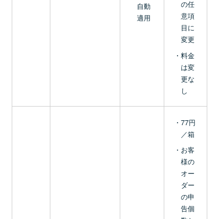
の任
自動
意項
適用
目に
変更
料金
は変
更な
し
77円
／箱
お客
様の
オー
ダー
の申
告個