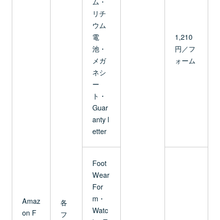
ム・
リチ
ウム
電
1,210
池・
円／フ
メガ
ォーム
ネシ
ー
ト・
Guar
anty l
etter
Foot
Wear
For
m・
Amaz
各
Watc
on F
フ