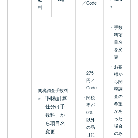
／Code
e
料
手数
料項
目名
を変
更
お客
275
様か
円／
ら関
Code
税調
関税調査手数料
査の
関税
「関税計算
希望
率が
仕分け手
があ
0％
数料」か
った
以外
ら項目名
場合
の品
変更
のみ
目に