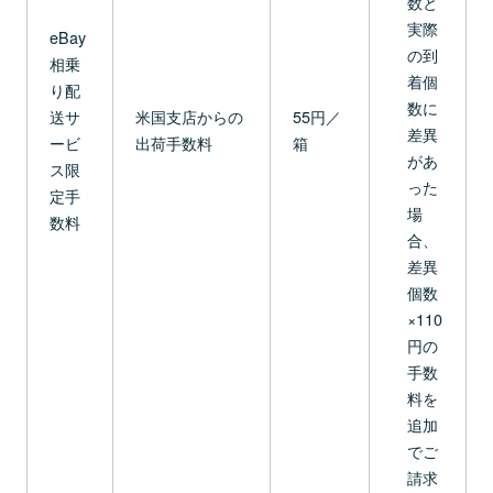
数と
実際
eBay
の到
相乗
着個
り配
数に
送サ
米国支店からの
55円／
差異
ービ
出荷手数料
箱
があ
ス限
った
定手
場
数料
合、
差異
個数
×110
円の
手数
料を
追加
でご
請求