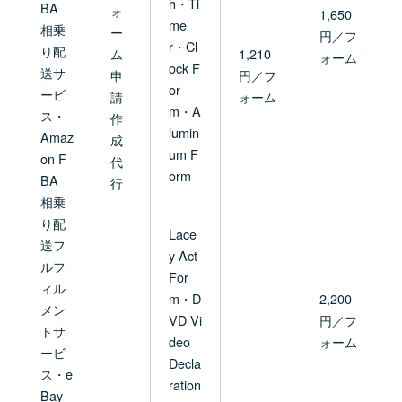
h・Ti
BA
ォ
1,650
me
相乗
ー
円／フ
r・Cl
り配
ム
1,210
ォーム
ock F
送サ
申
円／フ
or
ービ
請
ォーム
m・A
ス・
作
lumin
Amaz
成
um F
on F
代
orm
BA
行
相乗
り配
Lace
送フ
y Act
ルフ
For
ィル
m・D
2,200
メン
VD Vi
円／フ
トサ
deo
ォーム
ービ
Decla
ス・e
ration
Bay