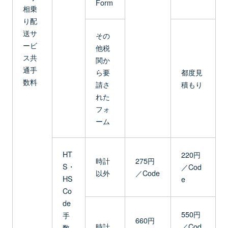
Form
相乗
り配
送サ
その
ービ
他税
ス共
関か
通手
ら要
都度見
数料
請さ
積もり
れた
フォ
ーム
HT
220円
時計
275円
S・
／Cod
以外
／Code
HS
e
Co
de
550円
手
660円
時計
／Cod
数