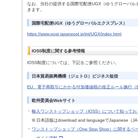
なお、当社の提供する国際宅配便UGX（ゆうグローバル
きます。
国際宅配便UGX（ゆうグローバルエクスプレス）
https://www.post.japanpost.jp/int/UGX/index.html
IOSS制度に関する参考情報
IOSS制度については、下記をご参照ください。
日本貿易振興機構（ジェトロ）ビジネス短信
EU、電子商取引にかかる付加価値税の改正ルール施行（EU） | 
欧州委員会Webサイト
輸入ワンストップショップ（IOSS）について知ってお
日本語版はdownload and languageでJapane
ワンストップショップ（One Stop Shop）に関するペ