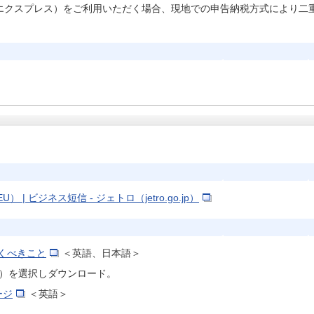
エクスプレス）をご利用いただく場合、現地での申告納税方式により二
ビジネス短信 - ジェトロ（jetro.go.jp）
くべきこと
＜英語、日本語＞
se（JA）を選択しダウンロード。
ージ
＜英語＞