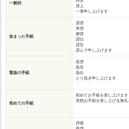
拝呈
一般的
啓上
一筆申し上げます
謹啓
恭啓
粛啓
改まった手紙
謹白
謹呈
謹んで申し上げます
急啓
急呈
緊急の手紙
急白
とり急ぎ申し上げます
初めてお手紙を差し上げます
突然お手紙を差し上げる無礼
初めての手紙
拝復
復啓