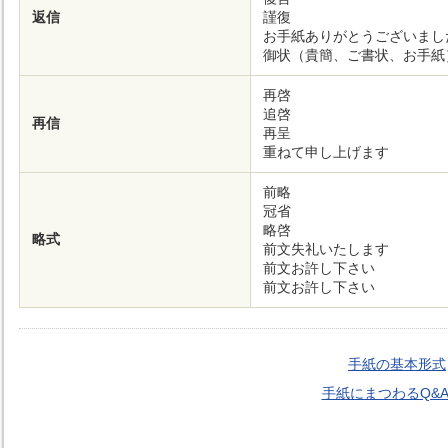
返信
謹復
お手紙ありがとうございまし
御状（貴簡、ご書状、お手紙
再啓
追啓
再信
再呈
重ねて申し上げます
前略
冠省
略啓
略式
前文失礼いたします
前文お許し下さい
前文お許し下さい
手紙の基本形式
手紙にまつわるQ&