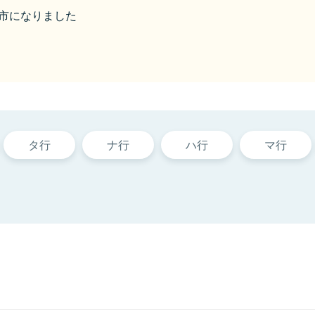
坂井市になりました
タ行
ナ行
ハ行
マ行