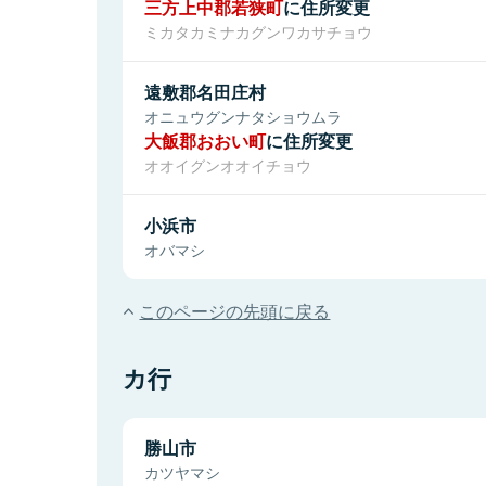
三方上中郡若狭町
に住所変更
ミカタカミナカグンワカサチョウ
遠敷郡名田庄村
オニュウグンナタショウムラ
大飯郡おおい町
に住所変更
オオイグンオオイチョウ
小浜市
オバマシ
このページの先頭に戻る
カ行
勝山市
カツヤマシ