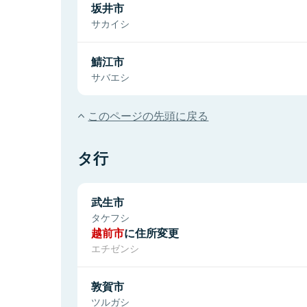
坂井市
サカイシ
鯖江市
サバエシ
このページの先頭に戻る
タ行
武生市
タケフシ
越前市
に住所変更
エチゼンシ
敦賀市
ツルガシ