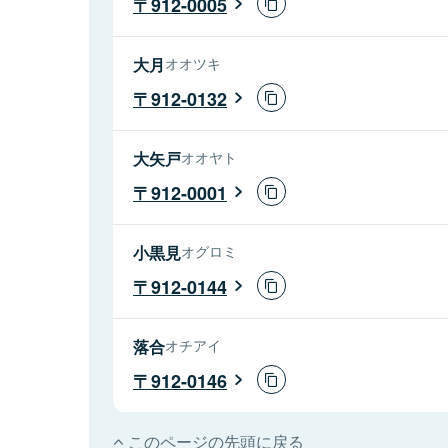
912-0005
大月
オオツキ
912-0132
大矢戸
オオヤト
912-0001
小黒見
オグロミ
912-0144
落合
オチアイ
912-0146
このページの先頭に戻る