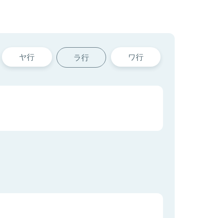
ヤ行
ワ行
ラ行