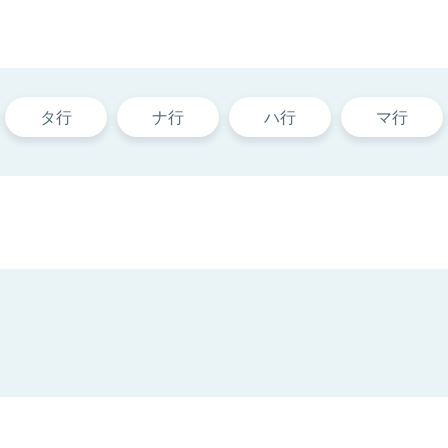
タ行
ナ行
ハ行
マ行