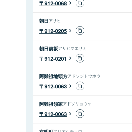
912-0068
朝日
アサヒ
912-0205
朝日前坂
アサヒマエサカ
912-0201
阿難祖地頭方
アドソジトウホウ
912-0063
阿難祖領家
アドソリョウケ
912-0063
有明町
アリアケチョウ