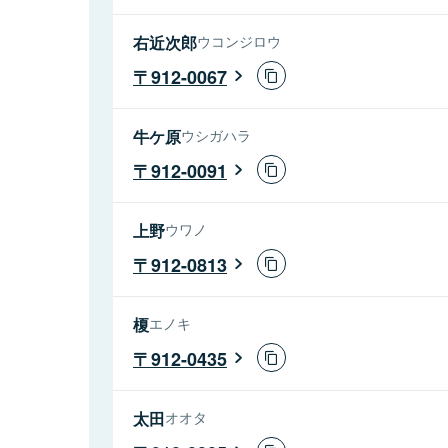
右近次郎
ウコンジロウ
912-0067
牛ケ原
ウシガハラ
912-0091
上野
ウワノ
912-0813
榎
エノキ
912-0435
太田
オオタ