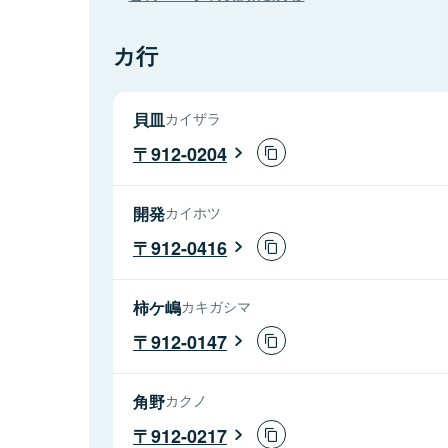
カ行
貝皿
カイザラ
912-0204
開発
カイホツ
912-0416
柿ケ嶋
カキガシマ
912-0147
角野
カクノ
912-0217