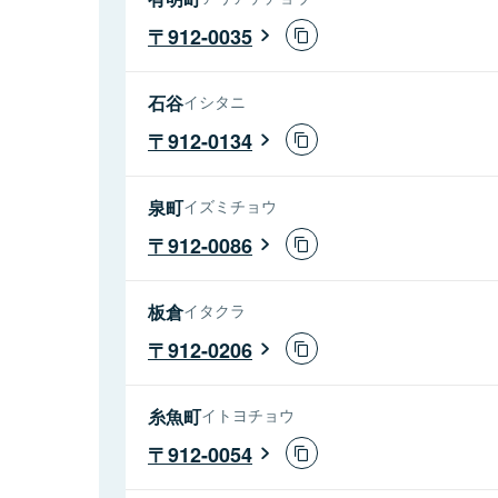
912-0035
石谷
イシタニ
912-0134
泉町
イズミチョウ
912-0086
板倉
イタクラ
912-0206
糸魚町
イトヨチョウ
912-0054