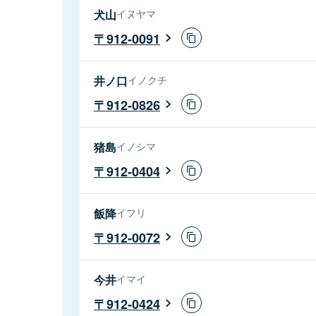
犬山
イヌヤマ
912-0091
井ノ口
イノクチ
912-0826
猪島
イノシマ
912-0404
飯降
イフリ
912-0072
今井
イマイ
912-0424