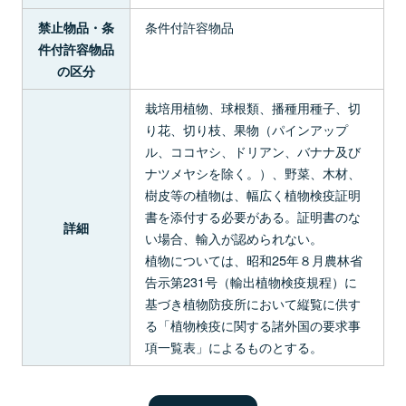
条件付許容物品
禁止物品・条
件付許容物品
の区分
栽培用植物、球根類、播種用種子、切
り花、切り枝、果物（パインアップ
ル、ココヤシ、ドリアン、バナナ及び
ナツメヤシを除く。）、野菜、木材、
樹皮等の植物は、幅広く植物検疫証明
書を添付する必要がある。証明書のな
詳細
い場合、輸入が認められない。
植物については、昭和25年８月農林省
告示第231号（輸出植物検疫規程）に
基づき植物防疫所において縦覧に供す
る「植物検疫に関する諸外国の要求事
項一覧表」によるものとする。