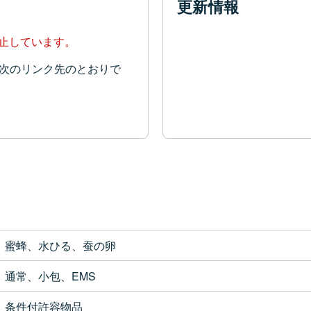
更新情報
停止しています。
次のリンク先のとおりで
蜜蜂、水ひる、蚕の卵
通常、小包、EMS
条件付許容物品