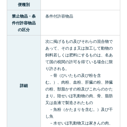
便種別
条件付許容物品
禁止物品・条
件付許容物品
の区分
次に掲げるもの及びそれらの混合物で
あって、そのまま又は加工して動物の
飼料若しくは肥料にするものは、名あ
て国の税関の許可を得ている場合に限
り許される。
－骨（ひいたもの及び粉を含
む。）、肉粉、血粉、肝臓の粉、肺臓
詳細
の粉、獣脂かすの粉及びこれらのかた
まり。陸せいほ乳動物の肉、骨、脂肪
又は血液で製造されたもの
－魚粉（かたまりを含む。）及び干
し魚
－水せいほ乳動物又は家きんの肉、