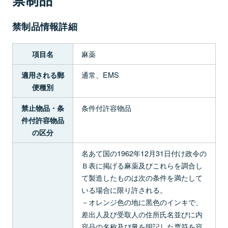
禁制品情報詳細
麻薬
項目名
通常、EMS
適用される郵
便種別
条件付許容物品
禁止物品・条
件付許容物品
の区分
名あて国の1962年12月31日付け政令の
Ｂ表に掲げる麻薬及びこれらを調合し
て製造したものは次の条件を満たして
いる場合に限り許される。
－オレンジ色の地に黒色のインキで、
差出人及び受取人の住所氏名並びに内
容品の名称及び量を明記した票符を容