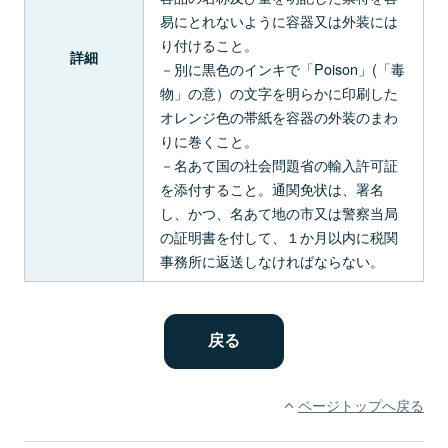
易にとれないように容器又は外装には
り付けること。
詳細
－別に黒色のインキで「Poison」(「毒
物」の意）の文字を明らかに印刷した
オレンジ色の帯紙を容器の外装のまわ
りに巻くこと。
－名あて国の社会問題省の輸入許可証
を添付すること。通関免状は、署名
し、かつ、名あて地の市又は警察当局
の証明書を付して、１か月以内に税関
事務所に返送しなければならない。
ページトップへ戻る