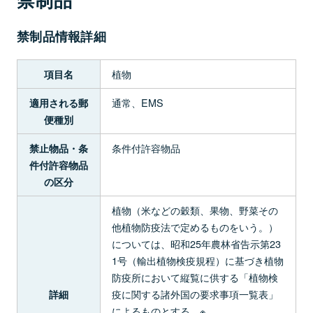
禁制品情報詳細
植物
項目名
通常、EMS
適用される郵
便種別
条件付許容物品
禁止物品・条
件付許容物品
の区分
植物（米などの穀類、果物、野菜その
他植物防疫法で定めるものをいう。）
については、昭和25年農林省告示第23
1号（輸出植物検疫規程）に基づき植物
防疫所において縦覧に供する「植物検
疫に関する諸外国の要求事項一覧表」
詳細
によるものとする。※