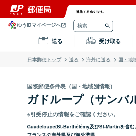
ゆうIDマイページへ
送る
受け取る
日本郵便トップ
送る
海外に送る
国・地
国際郵便条件表（国・地域別情報）
ガドループ（サンバ
※引受停止の情報をご確認ください。
Guadeloupe(St-Barthélémy及びSt-Martinを含
フランスの海外県及び海外準県